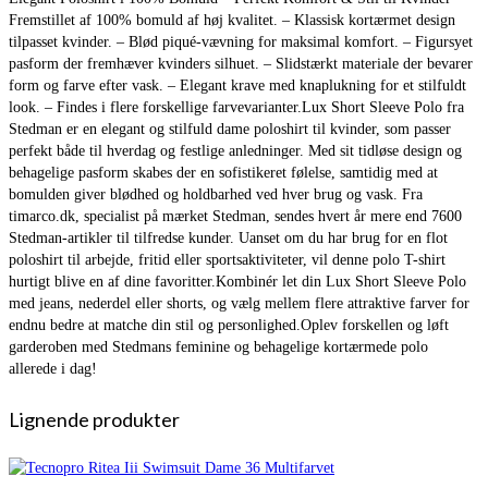
Fremstillet af 100% bomuld af høj kvalitet. – Klassisk kortærmet design
tilpasset kvinder. – Blød piqué-vævning for maksimal komfort. – Figursyet
pasform der fremhæver kvinders silhuet. – Slidstærkt materiale der bevarer
form og farve efter vask. – Elegant krave med knaplukning for et stilfuldt
look. – Findes i flere forskellige farvevarianter.Lux Short Sleeve Polo fra
Stedman er en elegant og stilfuld dame poloshirt til kvinder, som passer
perfekt både til hverdag og festlige anledninger. Med sit tidløse design og
behagelige pasform skabes der en sofistikeret følelse, samtidig med at
bomulden giver blødhed og holdbarhed ved hver brug og vask. Fra
timarco.dk, specialist på mærket Stedman, sendes hvert år mere end 7600
Stedman-artikler til tilfredse kunder. Uanset om du har brug for en flot
poloshirt til arbejde, fritid eller sportsaktiviteter, vil denne polo T-shirt
hurtigt blive en af dine favoritter.Kombinér let din Lux Short Sleeve Polo
med jeans, nederdel eller shorts, og vælg mellem flere attraktive farver for
endnu bedre at matche din stil og personlighed.Oplev forskellen og løft
garderoben med Stedmans feminine og behagelige kortærmede polo
allerede i dag!
Lignende produkter