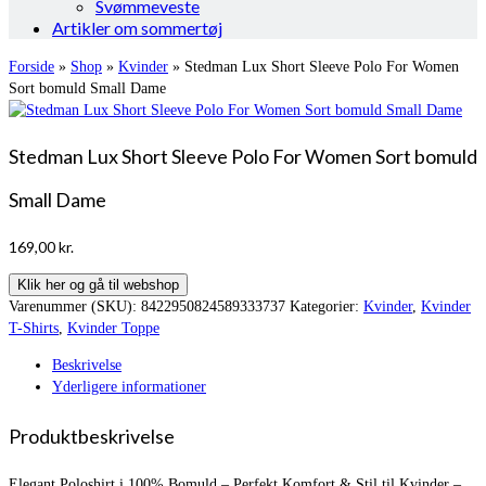
Svømmeveste
Artikler om sommertøj
Forside
»
Shop
»
Kvinder
»
Stedman Lux Short Sleeve Polo For Women
Sort bomuld Small Dame
Stedman Lux Short Sleeve Polo For Women Sort bomuld
Small Dame
169,00
kr.
Klik her og gå til webshop
Varenummer (SKU):
8422950824589333737
Kategorier:
Kvinder
,
Kvinder
T-Shirts
,
Kvinder Toppe
Beskrivelse
Yderligere informationer
Produktbeskrivelse
Elegant Poloshirt i 100% Bomuld – Perfekt Komfort & Stil til Kvinder –