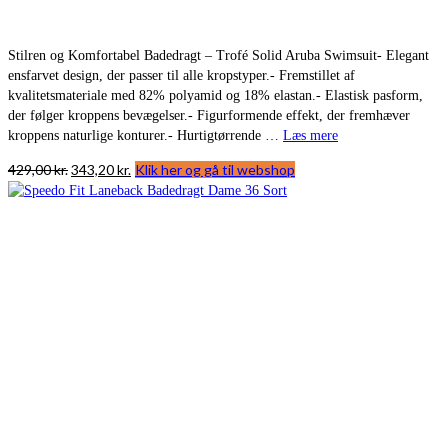
Stilren og Komfortabel Badedragt – Trofé Solid Aruba Swimsuit- Elegant
ensfarvet design, der passer til alle kropstyper.- Fremstillet af
kvalitetsmateriale med 82% polyamid og 18% elastan.- Elastisk pasform,
der følger kroppens bevægelser.- Figurformende effekt, der fremhæver
kroppens naturlige konturer.- Hurtigtørrende …
Læs mere
Den
Den
429,00
kr.
343,20
kr.
Klik her og gå til webshop
oprindelige
aktuelle
pris
pris
var:
er:
429,00 kr..
343,20 kr..