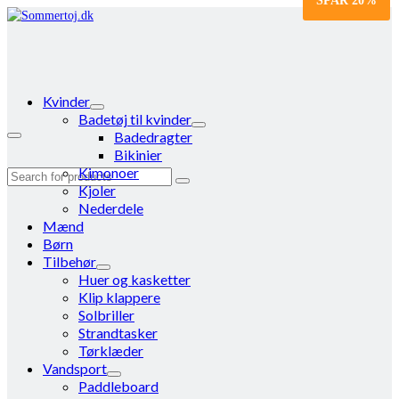
SPAR
20%
Kvinder
Badetøj til kvinder
Badedragter
Bikinier
Kimonoer
Search
Kjoler
for:
Nederdele
Mænd
Børn
Tilbehør
Huer og kasketter
Klip klappere
Solbriller
Strandtasker
Tørklæder
Vandsport
Paddleboard