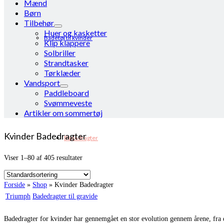
Mænd
Børn
Tilbehør
Huer og kasketter
Badetøj til kvinder
Klip klappere
Solbriller
Strandtasker
Tørklæder
Vandsport
Paddleboard
Svømmeveste
Artikler om sommertøj
Kvinder Badedragter
Badedragter
Viser 1–80 af 405 resultater
Forside
»
Shop
»
Kvinder Badedragter
Triumph
Badedragter til gravide
Badedragter for kvinder har gennemgået en stor evolution gennem årene, fra d