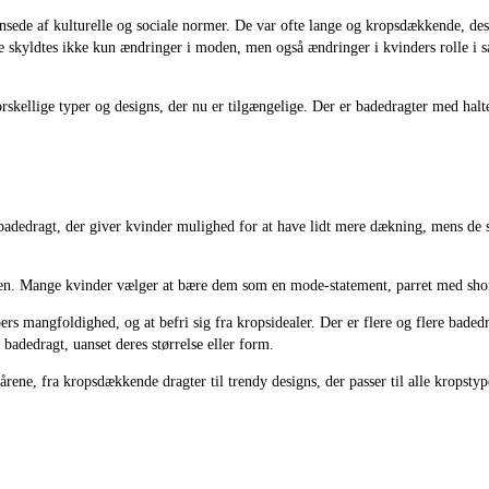
ænsede af kulturelle og sociale normer. De var ofte lange og kropsdækkende, de
te skyldtes ikke kun ændringer i moden, men også ændringer i kvinders rolle i s
skellige typer og designs, der nu er tilgængelige. Der er badedragter med halte
 badedragt, der giver kvinder mulighed for at have lidt mere dækning, mens de 
len. Mange kvinder vælger at bære dem som en mode-statement, parret med shorts
ypers mangfoldighed, og at befri sig fra kropsidealer. Der er flere og flere ba
n badedragt, uanset deres størrelse eller form.
ene, fra kropsdækkende dragter til trendy designs, der passer til alle kropstyp