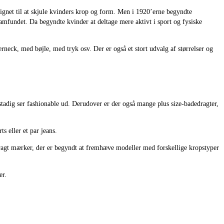
signet til at skjule kvinders krop og form. Men i 1920’erne begyndte
amfundet. Da begyndte kvinder at deltage mere aktivt i sport og fysiske
rneck, med bøjle, med tryk osv. Der er også et stort udvalg af størrelser og
stadig ser fashionable ud. Derudover er der også mange plus size-badedragter,
 eller et par jeans.
dedragt mærker, der er begyndt at fremhæve modeller med forskellige kropstyper
er.