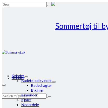
Search
for:
Kvinder
Kvinder
Badetøj til kvinder
Badedragter
Bikinier
Kimonoer
Search
Kjoler
for:
Nederdele