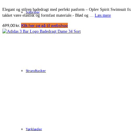
Elegant og stilren badedragt med perfekt pasform – Oplev Spirit Swimsuit fr
Solbriller
takket være elastisk og formfast materiale.- Blød og …
Læs mere
699,00
kr.
Klik her og gå til webshop
Strandtasker
Tørklæder