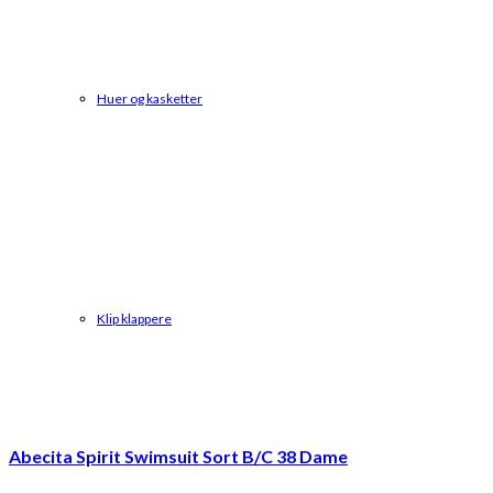
Huer og kasketter
Klip klappere
Abecita Spirit Swimsuit Sort B/C 38 Dame