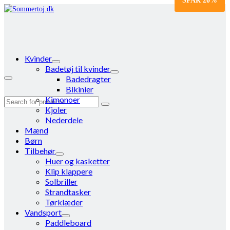
SPAR
20%
Kvinder
Badetøj til kvinder
Badedragter
Bikinier
Kimonoer
Search
Kjoler
for:
Nederdele
Mænd
Børn
Tilbehør
Huer og kasketter
Klip klappere
Solbriller
Strandtasker
Tørklæder
Vandsport
Paddleboard