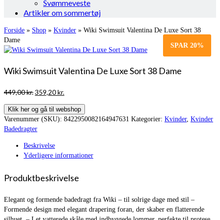
Svømmeveste
Artikler om sommertøj
Forside
»
Shop
»
Kvinder
»
Wiki Swimsuit Valentina De Luxe Sort 38
Dame
SPAR
20%
Wiki Swimsuit Valentina De Luxe Sort 38 Dame
Den
Den
449,00
kr.
359,20
kr.
oprindelige
aktuelle
Klik her og gå til webshop
pris
pris
Varenummer (SKU):
8422950082164947631
Kategorier:
Kvinder
,
Kvinder
var:
er:
Badedragter
449,00 kr..
359,20 kr..
Beskrivelse
Yderligere informationer
Produktbeskrivelse
Elegant og formende badedragt fra Wiki – til solrige dage med stil –
Formende design med elegant drapering foran, der skaber en flatterende
silhuet. – Let vatterede skåle med indbyggede lommer, perfekte til protese.