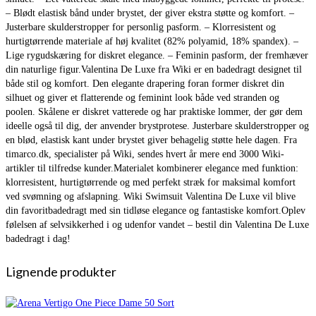
– Blødt elastisk bånd under brystet, der giver ekstra støtte og komfort. –
Justerbare skulderstropper for personlig pasform. – Klorresistent og
hurtigtørrende materiale af høj kvalitet (82% polyamid, 18% spandex). –
Lige rygudskæring for diskret elegance. – Feminin pasform, der fremhæver
din naturlige figur.Valentina De Luxe fra Wiki er en badedragt designet til
både stil og komfort. Den elegante drapering foran former diskret din
silhuet og giver et flatterende og feminint look både ved stranden og
poolen. Skålene er diskret vatterede og har praktiske lommer, der gør dem
ideelle også til dig, der anvender brystprotese. Justerbare skulderstropper og
en blød, elastisk kant under brystet giver behagelig støtte hele dagen. Fra
timarco.dk, specialister på Wiki, sendes hvert år mere end 3000 Wiki-
artikler til tilfredse kunder.Materialet kombinerer elegance med funktion:
klorresistent, hurtigtørrende og med perfekt stræk for maksimal komfort
ved svømning og afslapning. Wiki Swimsuit Valentina De Luxe vil blive
din favoritbadedragt med sin tidløse elegance og fantastiske komfort.Oplev
følelsen af selvsikkerhed i og udenfor vandet – bestil din Valentina De Luxe
badedragt i dag!
Lignende produkter