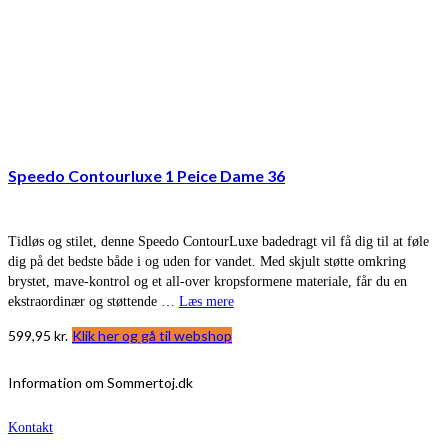
Speedo Contourluxe 1 Peice Dame 36
Tidløs og stilet, denne Speedo ContourLuxe badedragt vil få dig til at føle
dig på det bedste både i og uden for vandet. Med skjult støtte omkring
brystet, mave-kontrol og et all-over kropsformene materiale, får du en
ekstraordinær og støttende …
Læs mere
599,95
kr.
Klik her og gå til webshop
Information om Sommertoj.dk
Kontakt