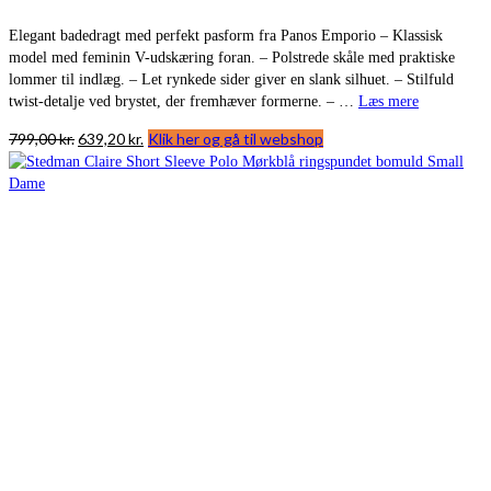
Elegant badedragt med perfekt pasform fra Panos Emporio – Klassisk
model med feminin V-udskæring foran. – Polstrede skåle med praktiske
lommer til indlæg. – Let rynkede sider giver en slank silhuet. – Stilfuld
twist-detalje ved brystet, der fremhæver formerne. – …
Læs mere
Den
Den
799,00
kr.
639,20
kr.
Klik her og gå til webshop
oprindelige
aktuelle
pris
pris
var:
er:
799,00 kr..
639,20 kr..