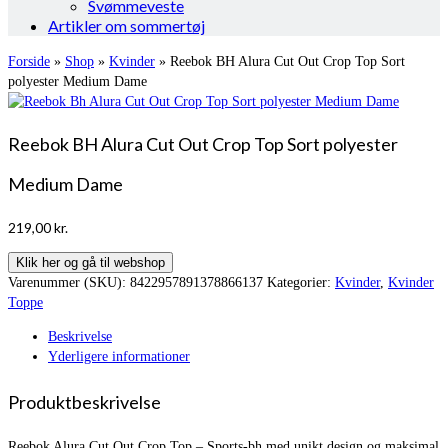
Svømmeveste
Artikler om sommertøj
Forside
»
Shop
»
Kvinder
»
Reebok BH Alura Cut Out Crop Top Sort
polyester Medium Dame
Reebok BH Alura Cut Out Crop Top Sort polyester
Medium Dame
219,00
kr.
Klik her og gå til webshop
Varenummer (SKU):
8422957891378866137
Kategorier:
Kvinder
,
Kvinder
Toppe
Beskrivelse
Yderligere informationer
Produktbeskrivelse
Reebok Alura Cut Out Crop Top – Sports-bh med unikt design og maksimal