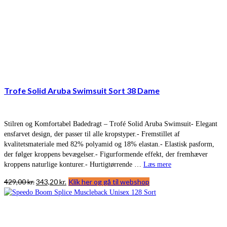
Trofe Solid Aruba Swimsuit Sort 38 Dame
Stilren og Komfortabel Badedragt – Trofé Solid Aruba Swimsuit- Elegant
ensfarvet design, der passer til alle kropstyper.- Fremstillet af
kvalitetsmateriale med 82% polyamid og 18% elastan.- Elastisk pasform,
der følger kroppens bevægelser.- Figurformende effekt, der fremhæver
kroppens naturlige konturer.- Hurtigtørrende …
Læs mere
Den
Den
429,00
kr.
343,20
kr.
Klik her og gå til webshop
oprindelige
aktuelle
pris
pris
var:
er:
429,00 kr..
343,20 kr..