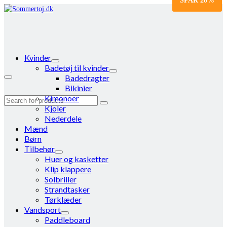
SPAR
20%
Kvinder
Badetøj til kvinder
Badedragter
Bikinier
Kimonoer
Search
Kjoler
for:
Nederdele
Mænd
Børn
Tilbehør
Huer og kasketter
Klip klappere
Solbriller
Strandtasker
Tørklæder
Vandsport
Paddleboard