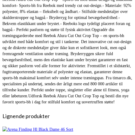
komfort- Sports-bh fra Reebok med trendy cut out-design.- Materiale: 92%
polyester, 8% elastan – fleksibelt og åndbart.- Stilfulde meshdetaljer over
skulderstropper og bagpå.- Bryderryg for optimal bevægelsesfrihed.-
Bekvem elastikkant under brystet.- Reeboks logo tydeligt placeret foran og
bagpå.- Perfekt pasform og støtte til fysisk aktivitet.Opgradér din
træningsgarderobe med Reebok Alura Cut Out Crop Top – en sports-bh
udviklet med både komfort og stil i tankerne. Det innovative cut out-design
og de diskrete meshdetaljer giver ikke kun et sofistikeret look, men også
fremragende ventilation under træning. Bryderryggen sikrer fuld
bevægelsesfrihed, mens den elastiske kant under brystet garanterer en fast
og sikker pasform ved alle former for aktiviteter. Fremstillet i et slidstærkt,
fugttransporterende materiale af polyester og elastan, garanterer denne
sports-bh maksimal komfort selv under intense træningspas. Fra timarco.dk,
specialisten på undertøj, sendes der årligt mere end 800 000 artikler til
tilfredse kunder. Perfekt under toppe, singletter eller alene til fitness, yoga
eller løbeturen.Udforsk Reebok Alura Cut Out Crop Top og bestil din nye
favorit sports-bh i dag for stilfuld komfort og uovertruffen støtte!
Lignende produkter