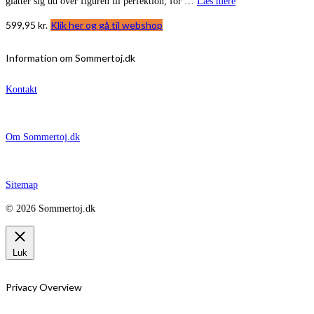
glatter sig ud over figuren til perfektion, for …
Læs mere
599,95
kr.
Klik her og gå til webshop
Information om Sommertoj.dk
Kontakt
Om Sommertoj.dk
Sitemap
© 2026 Sommertoj.dk
Luk
Privacy Overview