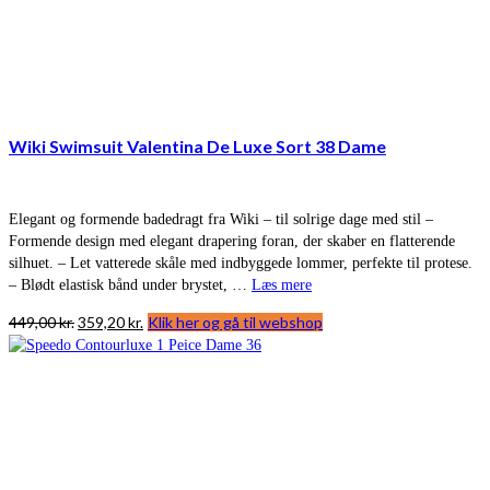
Wiki Swimsuit Valentina De Luxe Sort 38 Dame
Elegant og formende badedragt fra Wiki – til solrige dage med stil –
Formende design med elegant drapering foran, der skaber en flatterende
silhuet. – Let vatterede skåle med indbyggede lommer, perfekte til protese.
– Blødt elastisk bånd under brystet, …
Læs mere
Den
Den
449,00
kr.
359,20
kr.
Klik her og gå til webshop
oprindelige
aktuelle
pris
pris
var:
er:
449,00 kr..
359,20 kr..