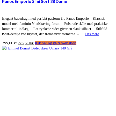
Panos Emporio Simi Sort 38 Dame
Elegant badedragt med perfekt pasform fra Panos Emporio – Klassisk
model med feminin V-udskæring foran. – Polstrede skåle med praktiske
lommer til indlæg. – Let rynkede sider giver en slank silhuet. – Stilfuld
twist-detalje ved brystet, der fremhæver formerne. – …
Læs mere
Den
Den
799,00
kr.
639,20
kr.
Klik her og gå til webshop
oprindelige
aktuelle
pris
pris
var:
er:
799,00 kr..
639,20 kr..