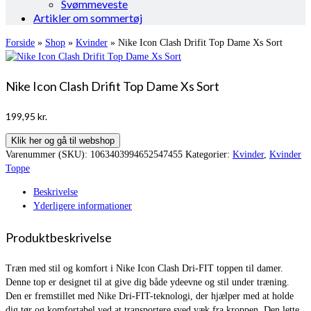
Svømmeveste
Artikler om sommertøj
Forside
»
Shop
»
Kvinder
»
Nike Icon Clash Drifit Top Dame Xs Sort
Nike Icon Clash Drifit Top Dame Xs Sort
199,95
kr.
Klik her og gå til webshop
Varenummer (SKU):
1063403994652547455
Kategorier:
Kvinder
,
Kvinder
Toppe
Beskrivelse
Yderligere informationer
Produktbeskrivelse
Træn med stil og komfort i Nike Icon Clash Dri-FIT toppen til damer.
Denne top er designet til at give dig både ydeevne og stil under træning.
Den er fremstillet med Nike Dri-FIT-teknologi, der hjælper med at holde
dig tør og komfortabel ved at transportere sved væk fra kroppen. Den lette