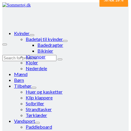
SPAR
SPAR
20%
20%
Kvinder
Badetøj til kvinder
Badedragter
Bikinier
Kimonoer
Search
Kjoler
for:
Nederdele
Mænd
Børn
Tilbehør
Huer og kasketter
Klip klappere
Solbriller
Strandtasker
Tørklæder
Vandsport
Paddleboard