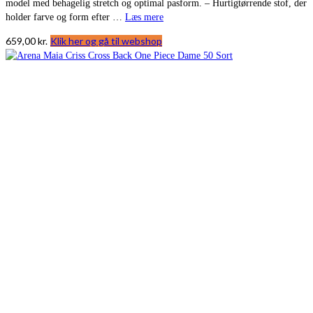
model med behagelig stretch og optimal pasform. – Hurtigtørrende stof, der
holder farve og form efter …
Læs mere
659,00
kr.
Klik her og gå til webshop