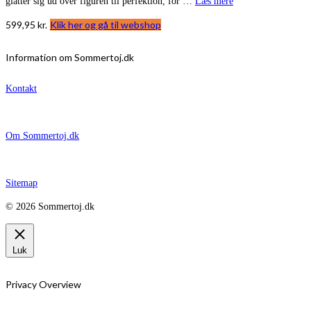
glatter sig ud over figuren til perfektion, for …
Læs mere
599,95
kr.
Klik her og gå til webshop
Information om Sommertoj.dk
Kontakt
Om Sommertoj.dk
Sitemap
© 2026 Sommertoj.dk
Luk
Privacy Overview