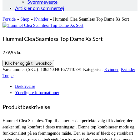
Svømmeveste
Artikler om sommertøj
Forside
»
Shop
»
Kvinder
»
Hummel Clea Seamless Top Dame Xs Sort
Hummel Clea Seamless Top Dame Xs Sort
279,95
kr.
Klik her og gå til webshop
Varenummer (SKU):
1063403461677110791
Kategorier:
Kvinder
,
Kvinder
Toppe
Beskrivelse
Yderligere informationer
Produktbeskrivelse
Hummel Clea Seamless Top til damer er det perfekte valg til kvinder, der
ønsker stil og komfort i deres træningstøj. Denne top kombinerer mode og
funktionalitet på en fremragende måde. Den er lavet af blødt og strækbart
materiale, der giver en behagelig pasform og fuld bevægelsesfrihed under