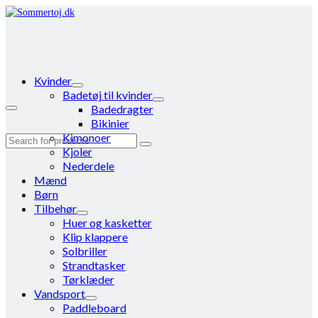
Kvinder
Badetøj til kvinder
Badedragter
Bikinier
Kimonoer
Search
Kjoler
for:
Nederdele
Mænd
Børn
Tilbehør
Huer og kasketter
Klip klappere
Solbriller
Strandtasker
Tørklæder
Vandsport
Paddleboard