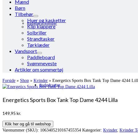
Mænd
Børn
Tilbehør
Huer og kasketter
Badetøj til kvinder
Klip klappere
Solbriller
Strandtasker
Tørklæder
Vandsport
Paddleboard
Svømmeveste
Artikler om sommertøj
Forside
»
Shop
»
Kvinder
»
Energetics Sports Box Tank Top Dame 4244 Lill
Badedragter
Energetics Sports Box Tank Top Dame 4244 Lilla
149,95
kr.
Klik her og gå til webshop
Varenummer (SKU):
1063405210167455354
Kategorier:
Kvinder
,
Kvinder T