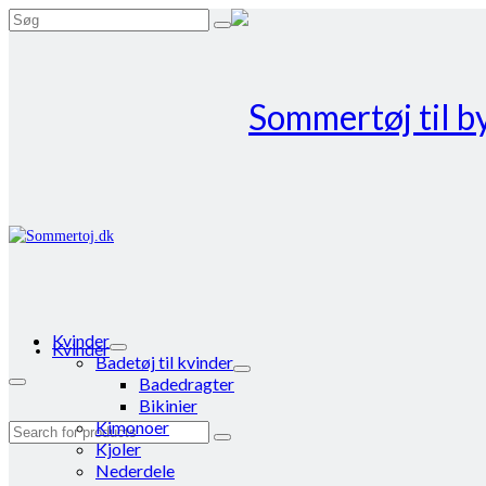
Search
for:
Kvinder
Kvinder
Badetøj til kvinder
Badedragter
Bikinier
Kimonoer
Search
Kjoler
for:
Nederdele