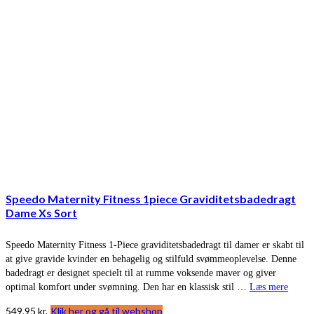
Speedo Maternity Fitness 1piece Graviditetsbadedragt
Dame Xs Sort
Speedo Maternity Fitness 1-Piece graviditetsbadedragt til damer er skabt til
at give gravide kvinder en behagelig og stilfuld svømmeoplevelse. Denne
badedragt er designet specielt til at rumme voksende maver og giver
optimal komfort under svømning. Den har en klassisk stil …
Læs mere
549,95
kr.
Klik her og gå til webshop