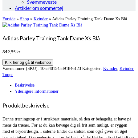
Svømmeveste
Artikler om sommertøj
Forside
»
Shop
»
Kvinder
»
Adidas Parley Training Tank Dame Xs Blå
Adidas Parley Training Tank Dame Xs Blå
349,95
kr.
Klik her og gå til webshop
Varenummer (SKU):
1063401545391846123
Kategorier:
Kvinder
,
Kvinder
Toppe
Beskrivelse
Yderligere informationer
Produktbeskrivelse
Denne træningstop er i strækbart materiale, så den er behagelig at have på
mens du træner. For at du kan bevæge dig så frit som muligt, er ryggen
med et bryderdesign. I siderne finder du slidser, som også giver en øget
bevægelighed. Den nederste kant er let buet, så det bløder udtrykket lidt op.