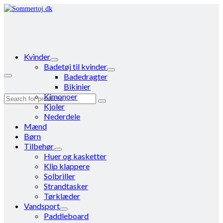
Kvinder
Badetøj til kvinder
Badedragter
Bikinier
Kimonoer
Search
Kjoler
for:
Nederdele
Mænd
Børn
Tilbehør
Huer og kasketter
Klip klappere
Solbriller
Strandtasker
Tørklæder
Vandsport
Paddleboard