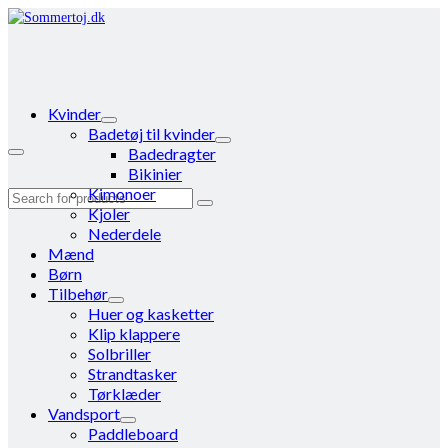
Kvinder
Badetøj til kvinder
Badedragter
Bikinier
Kimonoer
Search
Kjoler
for:
Nederdele
Mænd
Børn
Tilbehør
Huer og kasketter
Klip klappere
Solbriller
Strandtasker
Tørklæder
Vandsport
Paddleboard