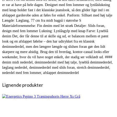
er rar at have på hele dagen. Designet med fem lommer og lynlåslukning
med knap holder fast i det klassiske jeanslook, så den glider lige ind i en
afslappet garderobe uden at føles for enkel. Pasform: Silhuet med høj talje
Længde: Læglang, 77 cm fra midt bagpå i størrelse S
Materialefornemmelse: Fin denim med let stræk Detaljer: Slids foran,
design med fem lommer Lukning: Lynlåsgylp med knap Farve: Lyseblå
denim Det, der får denne til at skille sig ud, er balancen mellem et pænt
look og en afslappet følelse – den har udtrykket fra en klassisk
denimnederdel, men den længere længde og slidsen foran gør den lidt
skarpere og mere alsidig. Brug den til hverdag, kontor-casual looks eller
weekender, hvor du vil have noget enkelt, der stadig ser velklædt ud. ####
denim midi nederdel, denimnederdel med høj talje, lyseblå denimnederdel,
læglang nederdel, denimnederdel med slids foran, stretch denimnederdel,
nederdel med fem lommer, afslappet denimnederdel
Lignende produkter