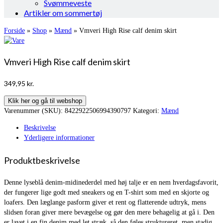
Svømmeveste
Artikler om sommertøj
Forside
»
Shop
»
Mænd
»
Vmveri High Rise calf denim skirt
Vmveri High Rise calf denim skirt
349,95
kr.
Klik her og gå til webshop
Varenummer (SKU):
8422922506994390797
Kategori:
Mænd
Beskrivelse
Yderligere informationer
Produktbeskrivelse
Denne lyseblå denim-midinederdel med høj talje er en nem hverdagsfavorit,
der fungerer lige godt med sneakers og en T-shirt som med en skjorte og
loafers. Den læglange pasform giver et rent og flatterende udtryk, mens
slidsen foran giver mere bevægelse og gør den mere behagelig at gå i. Den
er lavet i en fin denim med let stræk, så den føles struktureret, men stadig