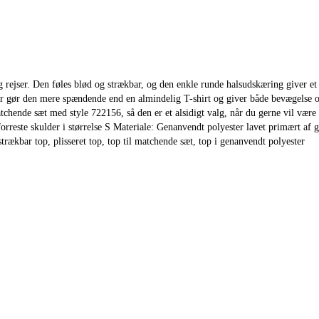
 rejser. Den føles blød og strækbar, og den enkle runde halsudskæring giver e
r gør den mere spændende end en almindelig T-shirt og giver både bevægelse og 
hende sæt med style 722156, så den er et alsidigt valg, når du gerne vil være
este skulder i størrelse S Materiale: Genanvendt polyester lavet primært af g
ækbar top, plisseret top, top til matchende sæt, top i genanvendt polyester