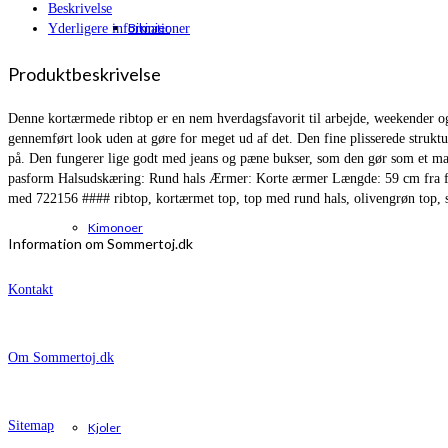
Beskrivelse
Bikinier
Yderligere informationer
Produktbeskrivelse
Denne kortærmede ribtop er en nem hverdagsfavorit til arbejde, weekender og
gennemført look uden at gøre for meget ud af det. Den fine plisserede struktu
på. Den fungerer lige godt med jeans og pæne bukser, som den gør som et matc
pasform Halsudskæring: Rund hals Ærmer: Korte ærmer Længde: 59 cm fra forr
med 722156 #### ribtop, kortærmet top, top med rund hals, olivengrøn top, str
Kimonoer
Information om Sommertoj.dk
Kontakt
Om Sommertoj.dk
Sitemap
Kjoler