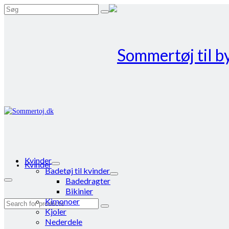
Search
for:
Kvinder
Kvinder
Badetøj til kvinder
Badedragter
Bikinier
Kimonoer
Search
Kjoler
for:
Nederdele