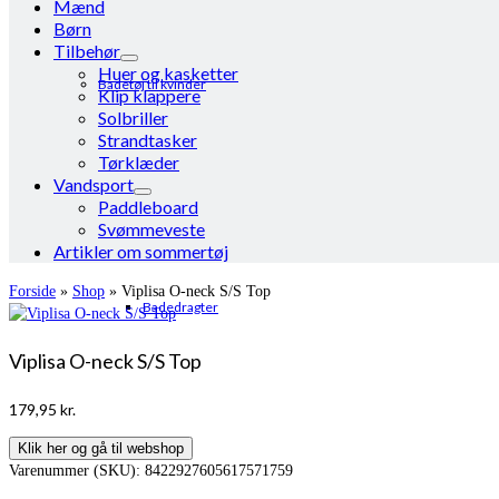
Mænd
Børn
Tilbehør
Huer og kasketter
Badetøj til kvinder
Klip klappere
Solbriller
Strandtasker
Tørklæder
Vandsport
Paddleboard
Svømmeveste
Artikler om sommertøj
Forside
»
Shop
»
Viplisa O-neck S/S Top
Badedragter
Viplisa O-neck S/S Top
179,95
kr.
Klik her og gå til webshop
Varenummer (SKU):
8422927605617571759