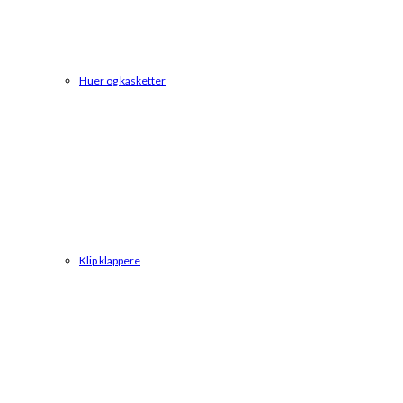
Huer og kasketter
Klip klappere