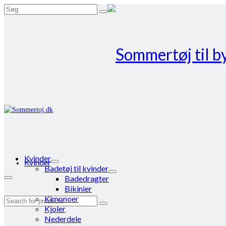
Search
for:
Kvinder
Kvinder
Badetøj til kvinder
Badedragter
Bikinier
Kimonoer
Search
Kjoler
for:
Nederdele