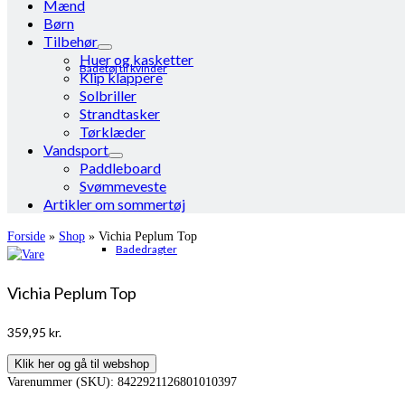
Mænd
Børn
Tilbehør
Huer og kasketter
Badetøj til kvinder
Klip klappere
Solbriller
Strandtasker
Tørklæder
Vandsport
Paddleboard
Svømmeveste
Artikler om sommertøj
Forside
»
Shop
»
Vichia Peplum Top
Badedragter
Vichia Peplum Top
359,95
kr.
Klik her og gå til webshop
Varenummer (SKU):
8422921126801010397