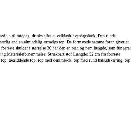
ed up til middag, drinks eller et velklædt hverdagslook. Den runde
e særlig end en almindelig ærmeløs top. De formsyede sømme foran giver et
ra forreste skulder i størrelse 36 har den en pæn og nem længde, som fungerer
ng Materialefornemmelse: Strækbart stof Længde: 52 cm fra forreste
 top, tætsiddende top, top med denimlook, top med rund halsudskæring, top