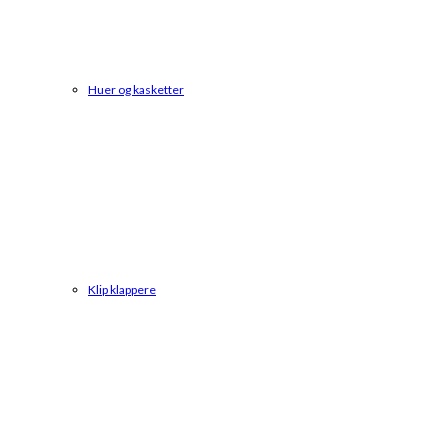
Huer og kasketter
Klip klappere