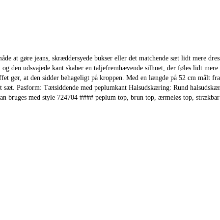
e at gøre jeans, skræddersyede bukser eller det matchende sæt lidt mere dress
 og den udsvajede kant skaber en taljefremhævende silhuet, der føles lidt mer
stoffet gør, at den sidder behageligt på kroppen. Med en længde på 52 cm målt f
et sæt. Pasform: Tætsiddende med peplumkant Halsudskæring: Rund halsudskæri
 Kan bruges med style 724704 #### peplum top, brun top, ærmeløs top, strækbar