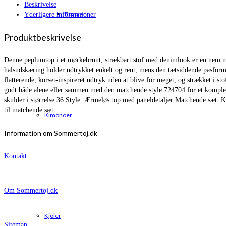
Beskrivelse
Bikinier
Yderligere informationer
Produktbeskrivelse
Denne peplumtop i et mørkebrunt, strækbart stof med denimlook er en nem måd
halsudskæring holder udtrykket enkelt og rent, mens den tætsiddende pasform
flatterende, korset-inspireret udtryk uden at blive for meget, og strækket i 
godt både alene eller sammen med den matchende style 724704 for et kompl
skulder i størrelse 36 Style: Ærmeløs top med paneldetaljer Matchende sæt:
til matchende sæt
Kimonoer
Information om Sommertoj.dk
Kontakt
Om Sommertoj.dk
Kjoler
Sitemap