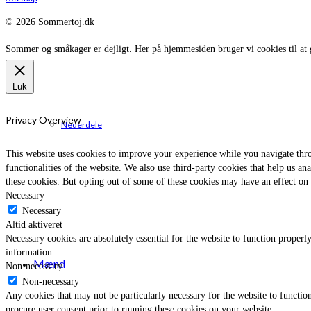
© 2026 Sommertoj.dk
Sommer og småkager er dejligt. Her på hjemmesiden bruger vi cookies til at 
Luk
Privacy Overview
Nederdele
This website uses cookies to improve your experience while you navigate throu
functionalities of the website. We also use third-party cookies that help us 
these cookies. But opting out of some of these cookies may have an effect on
Necessary
Necessary
Altid aktiveret
Necessary cookies are absolutely essential for the website to function properly
information.
Mænd
Non-necessary
Non-necessary
Any cookies that may not be particularly necessary for the website to function
procure user consent prior to running these cookies on your website.