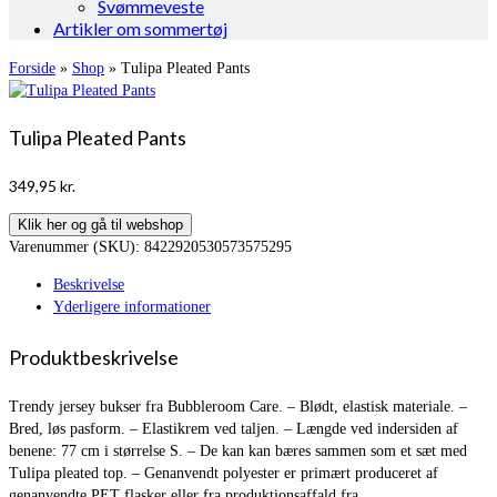
Svømmeveste
Artikler om sommertøj
Forside
»
Shop
»
Tulipa Pleated Pants
Tulipa Pleated Pants
349,95
kr.
Klik her og gå til webshop
Varenummer (SKU):
8422920530573575295
Beskrivelse
Yderligere informationer
Produktbeskrivelse
Trendy jersey bukser fra Bubbleroom Care. – Blødt, elastisk materiale. –
Bred, løs pasform. – Elastikrem ved taljen. – Længde ved indersiden af
benene: 77 cm i størrelse S. – De kan kan bæres sammen som et sæt med
Tulipa pleated top. – Genanvendt polyester er primært produceret af
genanvendte PET flasker eller fra produktionsaffald fra