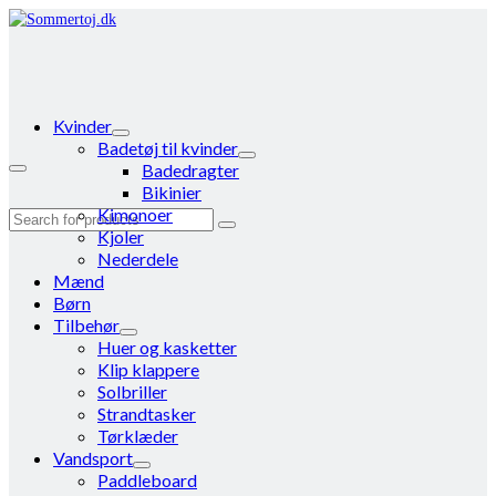
Kvinder
Badetøj til kvinder
Badedragter
Bikinier
Kimonoer
Search
Kjoler
for:
Nederdele
Mænd
Børn
Tilbehør
Huer og kasketter
Klip klappere
Solbriller
Strandtasker
Tørklæder
Vandsport
Paddleboard