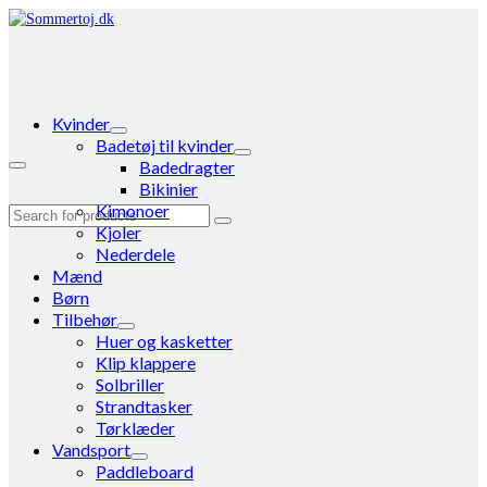
Kvinder
Badetøj til kvinder
Badedragter
Bikinier
Kimonoer
Search
Kjoler
for:
Nederdele
Mænd
Børn
Tilbehør
Huer og kasketter
Klip klappere
Solbriller
Strandtasker
Tørklæder
Vandsport
Paddleboard