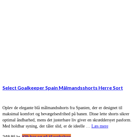
Select Goalkeeper Spain Målmandsshorts Herre Sort
Oplev de elegante blå målmandsshorts fra Spanien, der er designet til
maksimal komfort og bevægelsesfrihed på banen. Disse lette shorts sikrer
optimal åndbarhed, mens det justerbare liv giver en skræddersyet pasform.
Med holdbar syning, der tåler slid, er de ideelle …
Læs mere
249,95
kr.
Klik her og gå til webshop