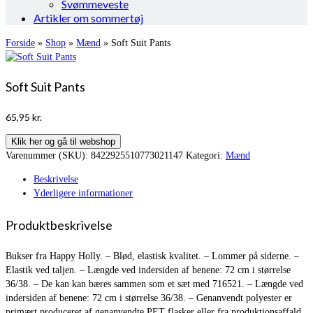
Svømmeveste
Artikler om sommertøj
Forside
»
Shop
»
Mænd
»
Soft Suit Pants
Soft Suit Pants
65,95
kr.
Klik her og gå til webshop
Varenummer (SKU):
8422925510773021147
Kategori:
Mænd
Beskrivelse
Yderligere informationer
Produktbeskrivelse
Bukser fra Happy Holly. – Blød, elastisk kvalitet. – Lommer på siderne. –
Elastik ved taljen. – Længde ved indersiden af benene: 72 cm i størrelse
36/38. – De kan kan bæres sammen som et sæt med 716521. – Længde ved
indersiden af benene: 72 cm i størrelse 36/38. – Genanvendt polyester er
primært produceret af genanvendte PET flasker eller fra produktionsaffald