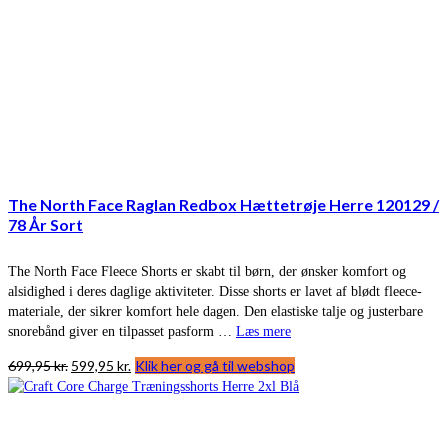
The North Face Raglan Redbox Hættetrøje Herre 120129 /
78 År Sort
The North Face Fleece Shorts er skabt til børn, der ønsker komfort og
alsidighed i deres daglige aktiviteter. Disse shorts er lavet af blødt fleece-
materiale, der sikrer komfort hele dagen. Den elastiske talje og justerbare
snorebånd giver en tilpasset pasform …
Læs mere
Den
Den
699,95
kr.
599,95
kr.
Klik her og gå til webshop
oprindelige
aktuelle
pris
pris
var:
er:
699,95 kr..
599,95 kr..