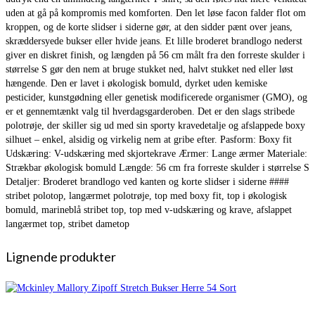
uden at gå på kompromis med komforten. Den let løse facon falder flot om
kroppen, og de korte slidser i siderne gør, at den sidder pænt over jeans,
skræddersyede bukser eller hvide jeans. Et lille broderet brandlogo nederst
giver en diskret finish, og længden på 56 cm målt fra den forreste skulder i
størrelse S gør den nem at bruge stukket ned, halvt stukket ned eller løst
hængende. Den er lavet i økologisk bomuld, dyrket uden kemiske
pesticider, kunstgødning eller genetisk modificerede organismer (GMO), og
er et gennemtænkt valg til hverdagsgarderoben. Det er den slags stribede
polotrøje, der skiller sig ud med sin sporty kravedetalje og afslappede boxy
silhuet – enkel, alsidig og virkelig nem at gribe efter. Pasform: Boxy fit
Udskæring: V-udskæring med skjortekrave Ærmer: Lange ærmer Materiale:
Strækbar økologisk bomuld Længde: 56 cm fra forreste skulder i størrelse S
Detaljer: Broderet brandlogo ved kanten og korte slidser i siderne ####
stribet polotop, langærmet polotrøje, top med boxy fit, top i økologisk
bomuld, marineblå stribet top, top med v-udskæring og krave, afslappet
langærmet top, stribet dametop
Lignende produkter