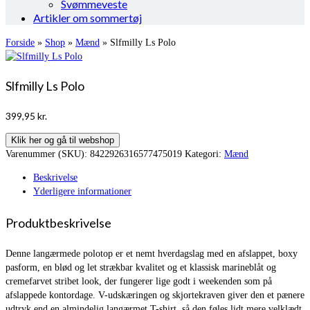
Svømmeveste
Artikler om sommertøj
Forside
»
Shop
»
Mænd
»
Slfmilly Ls Polo
Slfmilly Ls Polo
399,95
kr.
Klik her og gå til webshop
Varenummer (SKU):
8422926316577475019
Kategori:
Mænd
Beskrivelse
Yderligere informationer
Produktbeskrivelse
Denne langærmede polotop er et nemt hverdagslag med en afslappet, boxy
pasform, en blød og let strækbar kvalitet og et klassisk marineblåt og
cremefarvet stribet look, der fungerer lige godt i weekenden som på
afslappede kontordage. V-udskæringen og skjortekraven giver den et pænere
udtryk end en almindelig langærmet T-shirt, så den føles lidt mere velklædt