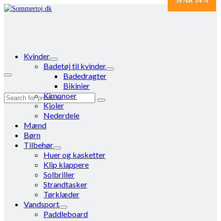
SPAR
14%
Kvinder
Badetøj til kvinder
Badedragter
Bikinier
Kimonoer
Search
Kjoler
for:
Nederdele
Mænd
Børn
Tilbehør
Huer og kasketter
Klip klappere
Solbriller
Strandtasker
Tørklæder
Vandsport
Paddleboard