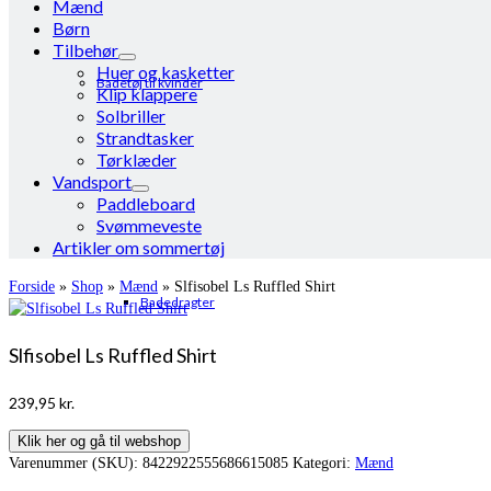
Mænd
Børn
Tilbehør
Huer og kasketter
Badetøj til kvinder
Klip klappere
Solbriller
Strandtasker
Tørklæder
Vandsport
Paddleboard
Svømmeveste
Artikler om sommertøj
Forside
»
Shop
»
Mænd
»
Slfisobel Ls Ruffled Shirt
Badedragter
Slfisobel Ls Ruffled Shirt
239,95
kr.
Klik her og gå til webshop
Varenummer (SKU):
8422922555686615085
Kategori:
Mænd