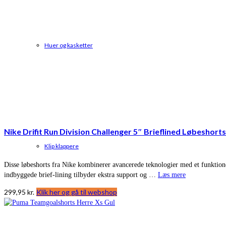
Huer og kasketter
Nike Drifit Run Division Challenger 5″ Brieflined Løbeshorts
Klip klappere
Disse løbeshorts fra Nike kombinerer avancerede teknologier med et funktione
indbyggede brief-lining tilbyder ekstra support og …
Læs mere
299,95
kr.
Klik her og gå til webshop