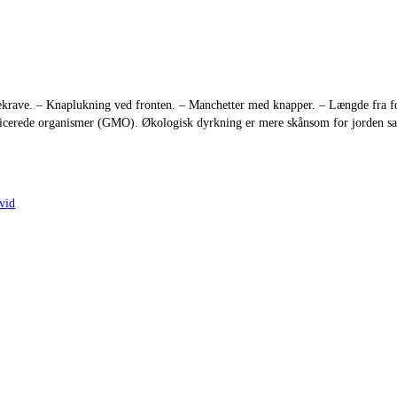
ve. – Knaplukning ved fronten. – Manchetter med knapper. – Længde fra fora
odificerede organismer (GMO). Økologisk dyrkning er mere skånsom for jorden s