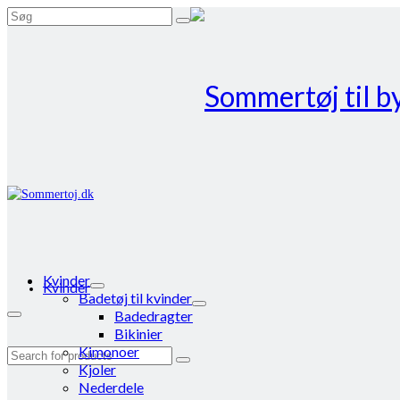
Search
for:
Kvinder
Kvinder
Badetøj til kvinder
Badedragter
Bikinier
Kimonoer
Search
Kjoler
for:
Nederdele