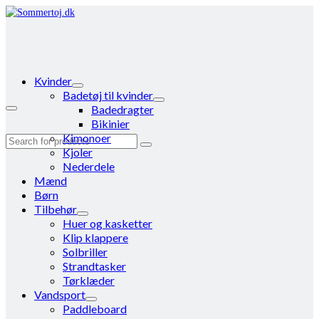
Kvinder
Badetøj til kvinder
Badedragter
Bikinier
Kimonoer
Search
Kjoler
for:
Nederdele
Mænd
Børn
Tilbehør
Huer og kasketter
Klip klappere
Solbriller
Strandtasker
Tørklæder
Vandsport
Paddleboard