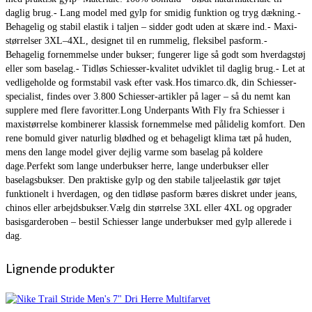
daglig brug.- Lang model med gylp for smidig funktion og tryg dækning.-
Behagelig og stabil elastik i taljen – sidder godt uden at skære ind.- Maxi-
størrelser 3XL–4XL, designet til en rummelig, fleksibel pasform.-
Behagelig fornemmelse under bukser; fungerer lige så godt som hverdagstøj
eller som baselag.- Tidløs Schiesser-kvalitet udviklet til daglig brug.- Let at
vedligeholde og formstabil vask efter vask.Hos timarco.dk, din Schiesser-
specialist, findes over 3.800 Schiesser-artikler på lager – så du nemt kan
supplere med flere favoritter.Long Underpants With Fly fra Schiesser i
maxistørrelse kombinerer klassisk fornemmelse med pålidelig komfort. Den
rene bomuld giver naturlig blødhed og et behageligt klima tæt på huden,
mens den lange model giver dejlig varme som baselag på koldere
dage.Perfekt som lange underbukser herre, lange underbukser eller
baselagsbukser. Den praktiske gylp og den stabile taljeelastik gør tøjet
funktionelt i hverdagen, og den tidløse pasform bæres diskret under jeans,
chinos eller arbejdsbukser.Vælg din størrelse 3XL eller 4XL og opgrader
basisgarderoben – bestil Schiesser lange underbukser med gylp allerede i
dag.
Lignende produkter