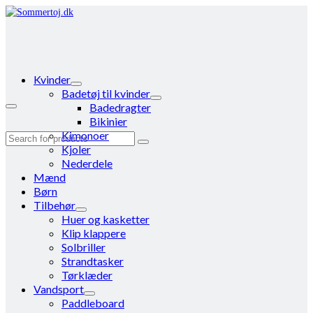
Kvinder
Badetøj til kvinder
Badedragter
Bikinier
Kimonoer
Search
Kjoler
for:
Nederdele
Mænd
Børn
Tilbehør
Huer og kasketter
Klip klappere
Solbriller
Strandtasker
Tørklæder
Vandsport
Paddleboard