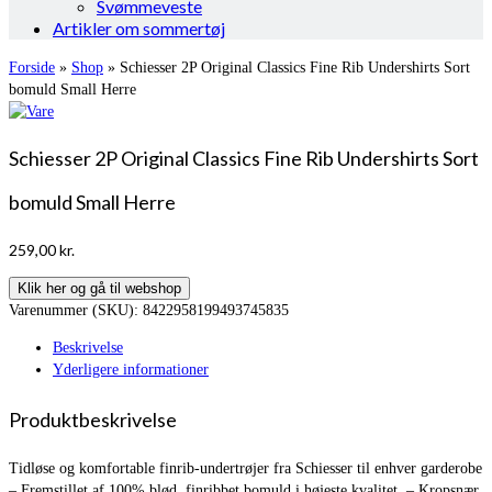
Svømmeveste
Artikler om sommertøj
Forside
»
Shop
»
Schiesser 2P Original Classics Fine Rib Undershirts Sort
bomuld Small Herre
Schiesser 2P Original Classics Fine Rib Undershirts Sort
bomuld Small Herre
259,00
kr.
Klik her og gå til webshop
Varenummer (SKU):
8422958199493745835
Beskrivelse
Yderligere informationer
Produktbeskrivelse
Tidløse og komfortable finrib-undertrøjer fra Schiesser til enhver garderobe
– Fremstillet af 100% blød, finribbet bomuld i højeste kvalitet. – Kropsnær