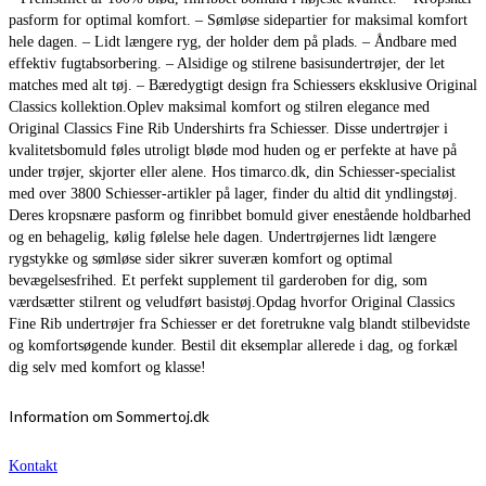
pasform for optimal komfort. – Sømløse sidepartier for maksimal komfort
hele dagen. – Lidt længere ryg, der holder dem på plads. – Åndbare med
effektiv fugtabsorbering. – Alsidige og stilrene basisundertrøjer, der let
matches med alt tøj. – Bæredygtigt design fra Schiessers eksklusive Original
Classics kollektion.Oplev maksimal komfort og stilren elegance med
Original Classics Fine Rib Undershirts fra Schiesser. Disse undertrøjer i
kvalitetsbomuld føles utroligt bløde mod huden og er perfekte at have på
under trøjer, skjorter eller alene. Hos timarco.dk, din Schiesser-specialist
med over 3800 Schiesser-artikler på lager, finder du altid dit yndlingstøj.
Deres kropsnære pasform og finribbet bomuld giver enestående holdbarhed
og en behagelig, kølig følelse hele dagen. Undertrøjernes lidt længere
rygstykke og sømløse sider sikrer suveræn komfort og optimal
bevægelsesfrihed. Et perfekt supplement til garderoben for dig, som
værdsætter stilrent og veludført basistøj.Opdag hvorfor Original Classics
Fine Rib undertrøjer fra Schiesser er det foretrukne valg blandt stilbevidste
og komfortsøgende kunder. Bestil dit eksemplar allerede i dag, og forkæl
dig selv med komfort og klasse!
Information om Sommertoj.dk
Kontakt