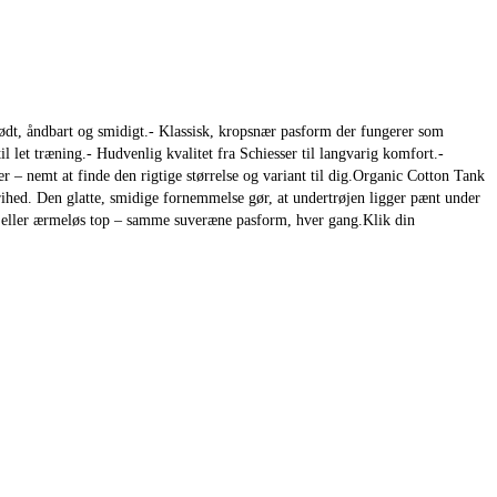
ødt, åndbart og smidigt.- Klassisk, kropsnær pasform der fungerer som
l let træning.- Hudvenlig kvalitet fra Schiesser til langvarig komfort.-
r – nemt at finde den rigtige størrelse og variant til dig.Organic Cotton Tank
rihed. Den glatte, smidige fornemmelse gør, at undertrøjen ligger pænt under
top eller ærmeløs top – samme suveræne pasform, hver gang.Klik din