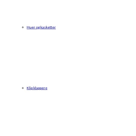
Huer og kasketter
Klip klappere