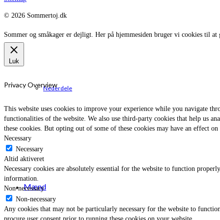
© 2026 Sommertoj.dk
Sommer og småkager er dejligt. Her på hjemmesiden bruger vi cookies til at 
Luk
Privacy Overview
Nederdele
This website uses cookies to improve your experience while you navigate throu
functionalities of the website. We also use third-party cookies that help us 
these cookies. But opting out of some of these cookies may have an effect on
Necessary
Necessary
Altid aktiveret
Necessary cookies are absolutely essential for the website to function properly
information.
Mænd
Non-necessary
Non-necessary
Any cookies that may not be particularly necessary for the website to function
procure user consent prior to running these cookies on your website.