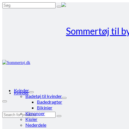
Search
for:
Kvinder
Kvinder
Badetøj til kvinder
Badedragter
Bikinier
Kimonoer
Search
Kjoler
for:
Nederdele