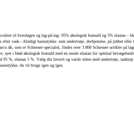
valitet til hverdagen og lag‑på‑lag- 95% økologisk bomuld og 5% elastan – bl
efter vask.- Alsidigt basisstykke: som undertrøje, derhjemme, på jobbet eller ti
o.dk, som er Schiesser‑specialist, findes over 3.800 Schiesser‑artikler på lage
øjer, syet i blød økologisk bomuld med en smule elastan for optimal bevægelsesf
muld 95 %, elastan 5 %. Vælg din favorit og variér stilen med undertrøje, tank
sisstykke, du vil bruge igen og igen.