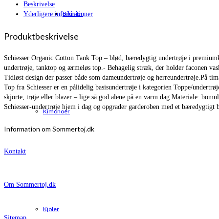
Beskrivelse
Bikinier
Yderligere informationer
Produktbeskrivelse
Schiesser Organic Cotton Tank Top – blød, bæredygtig undertrøje i premiumk
undertrøje, tanktop og ærmeløs top.- Behagelig stræk, der holder faconen vask 
Tidløst design der passer både som dameundertrøje og herreundertrøje.På timarc
Top fra Schiesser er en pålidelig basisundertrøje i kategorien Toppe/undertr
skjorte, trøje eller blazer – lige så god alene på en varm dag.Materiale: bo
Schiesser‑undertrøje hjem i dag og opgrader garderoben med et bæredygtigt ba
Kimonoer
Information om Sommertoj.dk
Kontakt
Om Sommertoj.dk
Kjoler
Sitemap