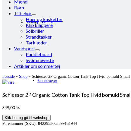
Mænd
Børn
Tilbehør
Huer og kasketter
Badetøj til kvinder
Klip klappere
Solbriller
Strandtasker
Tørklæder
Vandsport
Paddleboard
Svømmeveste
Artikler om sommertøj
Forside
»
Shop
»
Schiesser 2P Organic Cotton Tank Top Hvid bomuld Small
Badedragter
Schiesser 2P Organic Cotton Tank Top Hvid bomuld Smal
349,00
kr.
Klik her og gå til webshop
Varenummer (SKU):
8422953603599151944