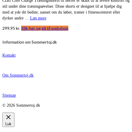
Craft Core Charge Træningsshorts til herrer er skabt til at levere komfort og
stil under dine træningsøvelser. Disse shorts er designet til at hjælpe dig
med at yde dit bedste, uanset om du løber, træner i fitnesscenteret eller
dyrker andre …
Læs mere
299,95
kr.
Klik her og gå til webshop
Information om Sommertoj.dk
Kontakt
Om Sommertoj.dk
Sitemap
© 2026 Sommertoj.dk
Luk