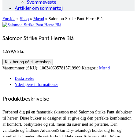
Svømmeveste
Artikler om sommertøj
Forside
»
Shop
»
Mænd
»
Salomon Strike Pant Herre Blå
Salomon Strike Pant Herre Blå
1.599,95
kr.
Klik her og gå til webshop
Varenummer (SKU):
1063406057815719969
Kategori:
Mænd
Beskrivelse
Yderligere informationer
Produktbeskrivelse
Forbered dig på en fantastisk skisæson med Salomon Strike Pant skibukser
til herrer. Disse bukser er designet til at give dig den perfekte kombination
af komfort, beskyttelse og stil, mens du suser ned ad pisterne. Den
vandtætte og åndbare AdvancedSkin Dry-teknologi holder dig tør og
komfortabel under alle vejrforhold. Buksernes AdvancedSkin Warm-