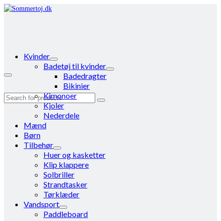
Kvinder
Badetøj til kvinder
Badedragter
Bikinier
Kimonoer
Search
Kjoler
for:
Nederdele
Mænd
Børn
Tilbehør
Huer og kasketter
Klip klappere
Solbriller
Strandtasker
Tørklæder
Vandsport
Paddleboard