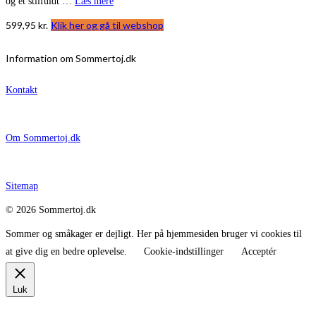
og et stilfuldt …
Læs mere
599,95
kr.
Klik her og gå til webshop
Information om Sommertoj.dk
Kontakt
Om Sommertoj.dk
Sitemap
© 2026 Sommertoj.dk
Sommer og småkager er dejligt. Her på hjemmesiden bruger vi cookies til
at give dig en bedre oplevelse.
Cookie-indstillinger
Acceptér
Luk