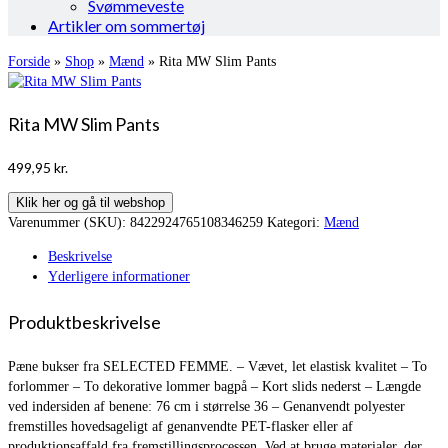
Svømmeveste
Artikler om sommertøj
Forside
»
Shop
»
Mænd
»
Rita MW Slim Pants
Rita MW Slim Pants
499,95
kr.
Klik her og gå til webshop
Varenummer (SKU):
8422924765108346259
Kategori:
Mænd
Beskrivelse
Yderligere informationer
Produktbeskrivelse
Pæne bukser fra SELECTED FEMME. – Vævet, let elastisk kvalitet – To
forlommer – To dekorative lommer bagpå – Kort slids nederst – Længde
ved indersiden af benene: 76 cm i størrelse 36 – Genanvendt polyester
fremstilles hovedsageligt af genanvendte PET-flasker eller af
produktionsaffald fra fremstillingsprocessen. Ved at bruge materialer, der