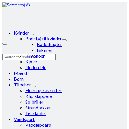
Kvinder
Badetøj til kvinder
Badedragter
Bikinier
Kimonoer
Search
Kjoler
for:
Nederdele
Mænd
Børn
Tilbehør
Huer og kasketter
Klip klappere
Solbriller
Strandtasker
Tørklæder
Vandsport
Paddleboard