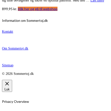
sig dine bevægelser og sikrer en optimal pasform. Med den …
Læs mere
899,95
kr.
Klik her og gå til webshop
Information om Sommertoj.dk
Kontakt
Om Sommertoj.dk
Sitemap
© 2026 Sommertoj.dk
Luk
Privacy Overview