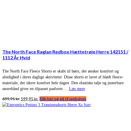
The North Face Raglan Redbox Hættetrøje Herre 142151 /
1112 År Hvid
The North Face Fleece Shorts er skabt til børn, der ønsker komfort og
alsidighed i deres daglige aktiviteter. Disse shorts er lavet af blødt fleece-
materiale, der sikrer komfort hele dagen. Den elastiske talje og justerbare
snorebånd giver en tilpasset pasform …
Læs mere
Den
Den
699,95
kr.
599,95
kr.
Klik her og gå til webshop
oprindelige
aktuelle
pris
pris
var:
er:
699,95 kr..
599,95 kr..