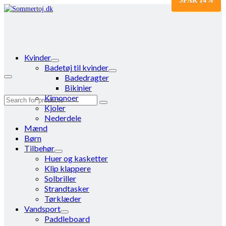
SPAR
14%
Kvinder
Badetøj til kvinder
Badedragter
Bikinier
Kimonoer
Search
Kjoler
for:
Nederdele
Mænd
Børn
Tilbehør
Huer og kasketter
Klip klappere
Solbriller
Strandtasker
Tørklæder
Vandsport
Paddleboard