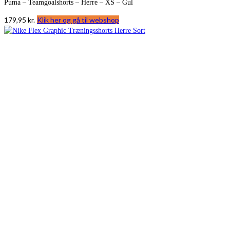
Puma – Teamgoalshorts – Herre – XS – Gul
179,95
kr.
Klik her og gå til webshop