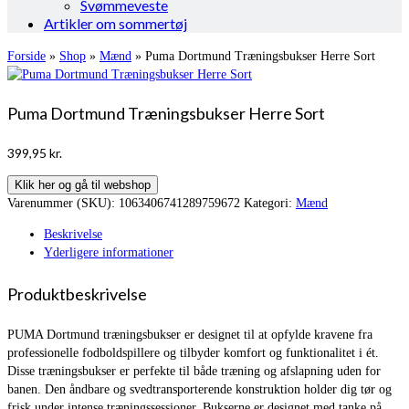
Svømmeveste
Artikler om sommertøj
Forside
»
Shop
»
Mænd
»
Puma Dortmund Træningsbukser Herre Sort
Puma Dortmund Træningsbukser Herre Sort
399,95
kr.
Klik her og gå til webshop
Varenummer (SKU):
1063406741289759672
Kategori:
Mænd
Beskrivelse
Yderligere informationer
Produktbeskrivelse
PUMA Dortmund træningsbukser er designet til at opfylde kravene fra
professionelle fodboldspillere og tilbyder komfort og funktionalitet i ét.
Disse træningsbukser er perfekte til både træning og afslapning uden for
banen. Den åndbare og svedtransporterende konstruktion holder dig tør og
frisk under intense træningssessioner. Bukserne er designet med tanke på