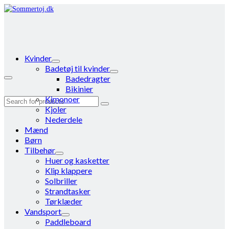
Kvinder
Badetøj til kvinder
Badedragter
Bikinier
Kimonoer
Search
Kjoler
for:
Nederdele
Mænd
Børn
Tilbehør
Huer og kasketter
Klip klappere
Solbriller
Strandtasker
Tørklæder
Vandsport
Paddleboard