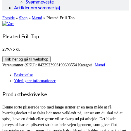
Svømmeveste
Artikler om sommertøj
Forside
»
Shop
»
Mænd
»
Pleated Frill Top
Pleated Frill Top
279,95
kr.
Klik her og gå til webshop
Varenummer (SKU):
8422923903190693554
Kategori:
Mænd
Beskrivelse
Yderligere informationer
Produktbeskrivelse
Denne sorte plisserede top med lange ærmer er en nem måde at få
hverdagslooket til at føles lidt mere velklædt på, uanset om du skal ud at
spise, have en drink eller gerne vil se skarp ud på arbejde. Det bløde
jerseystof har en plisseret struktur hele vejen igennem, som giver flot
bevægelse og form, mens den runde halsudskæring holder looket enkelt og