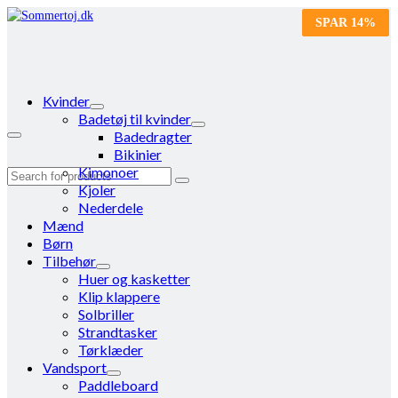
SPAR
SPAR
14%
14%
Kvinder
Badetøj til kvinder
Badedragter
Bikinier
Kimonoer
Search
Kjoler
for:
Nederdele
Mænd
Børn
Tilbehør
Huer og kasketter
Klip klappere
Solbriller
Strandtasker
Tørklæder
Vandsport
Paddleboard