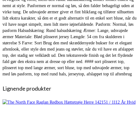
nemt at style. Pasformen er normal og løs, så den falder behageligt uden at
virke tung. De udsvajede ærmer giver et fint blikfang og tilfører silhuetten
lidt ekstra karakter, så den er et godt alternativ til en enkel sort bluse, når du
vil have noget simpelt, men lidt mere iøjnefaldende. Pasform: Normal, løs
pasform Halsudskæring: Rund halsudskæring Ærmer: Lange, udsvajede
ærmer Materiale: Blød plisseret jersey Længde: 54 cm fra skulderen i
størrelse S Farve: Sort Brug den med skræddersyede bukser for et elegant
aftenlook, eller style den med jeans og støvler, når du vil have en afslappet
top, der stadig ser velklædt ud. Den teksturerede finish og det let flydende
fald gør den ekstra nem at dresse op eller ned. #### sort plisseret top,
plisseret top med lange ærmer, sort bluse, top med udsvajede ærmer, top
med løs pasform, top med rund hals, jerseytop, afslappet top til aftenbrug
Lignende produkter