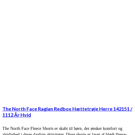
The North Face Raglan Redbox Hættetrøje Herre 142151 /
1112 År Hvid
The North Face Fleece Shorts er skabt til børn, der ønsker komfort og
alsidighed i deres daglige aktiviteter. Disse shorts er lavet af blødt fleece-