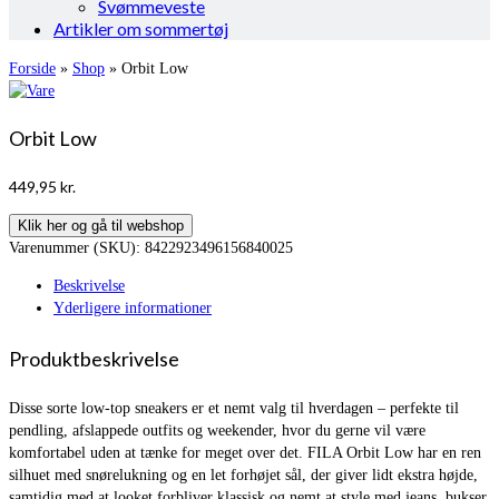
Svømmeveste
Artikler om sommertøj
Forside
»
Shop
»
Orbit Low
Orbit Low
449,95
kr.
Klik her og gå til webshop
Varenummer (SKU):
8422923496156840025
Beskrivelse
Yderligere informationer
Produktbeskrivelse
Disse sorte low-top sneakers er et nemt valg til hverdagen – perfekte til
pendling, afslappede outfits og weekender, hvor du gerne vil være
komfortabel uden at tænke for meget over det. FILA Orbit Low har en ren
silhuet med snørelukning og en let forhøjet sål, der giver lidt ekstra højde,
samtidig med at looket forbliver klassisk og nemt at style med jeans, bukser