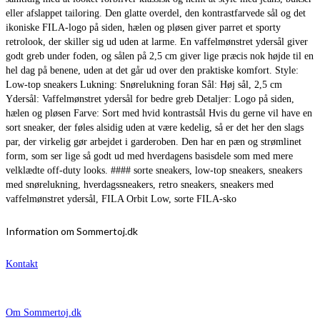
eller afslappet tailoring. Den glatte overdel, den kontrastfarvede sål og det
ikoniske FILA-logo på siden, hælen og pløsen giver parret et sporty
retrolook, der skiller sig ud uden at larme. En vaffelmønstret ydersål giver
godt greb under foden, og sålen på 2,5 cm giver lige præcis nok højde til en
hel dag på benene, uden at det går ud over den praktiske komfort. Style:
Low-top sneakers Lukning: Snørelukning foran Sål: Høj sål, 2,5 cm
Ydersål: Vaffelmønstret ydersål for bedre greb Detaljer: Logo på siden,
hælen og pløsen Farve: Sort med hvid kontrastsål Hvis du gerne vil have en
sort sneaker, der føles alsidig uden at være kedelig, så er det her den slags
par, der virkelig gør arbejdet i garderoben. Den har en pæn og strømlinet
form, som ser lige så godt ud med hverdagens basisdele som med mere
velklædte off-duty looks. #### sorte sneakers, low-top sneakers, sneakers
med snørelukning, hverdagssneakers, retro sneakers, sneakers med
vaffelmønstret ydersål, FILA Orbit Low, sorte FILA-sko
Information om Sommertoj.dk
Kontakt
Om Sommertoj.dk