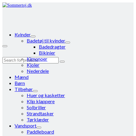
Kvinder
Badetøj til kvinder
Badedragter
Bikinier
Kimonoer
Search
Kjoler
for:
Nederdele
Mænd
Børn
Tilbehør
Huer og kasketter
Klip klappere
Solbriller
Strandtasker
Tørklæder
Vandsport
Paddleboard