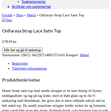
Svømmeveste
Artikler om sommertøj
Forside
»
Shop
»
Mænd
»
Onlfaraya Strap Lace Satin Top
Onlfaraya Strap Lace Satin Top
179,95
kr.
Klik her og gå til webshop
Varenummer (SKU):
8422927148853711416
Kategori:
Mænd
Beskrivelse
Yderligere informationer
Produktbeskrivelse
Denne brune satin-top med smalle stropper er en nem festtop til byture,
middagsaftaler og lag-på-lag looks, med en blød glans og en fin V-
udskæring med blondekant, der giver den et mere velklædt udtryk end en
helt enkel top. De smalle justerbare stropper holder looket let og feminint,
mens satinfaldet giver den glatte, flydende finish, som fungerer lige så godt