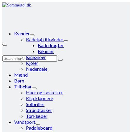
Kvinder
Badetøj til kvinder
Badedragter
Bikinier
Kimonoer
Search
Kjoler
for:
Nederdele
Mænd
Børn
Tilbehør
Huer og kasketter
Klip klappere
Solbriller
Strandtasker
Tørklæder
Vandsport
Paddleboard