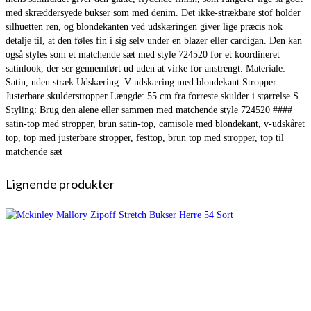
med skræddersyede bukser som med denim. Det ikke-strækbare stof holder
silhuetten ren, og blondekanten ved udskæringen giver lige præcis nok
detalje til, at den føles fin i sig selv under en blazer eller cardigan. Den kan
også styles som et matchende sæt med style 724520 for et koordineret
satinlook, der ser gennemført ud uden at virke for anstrengt. Materiale:
Satin, uden stræk Udskæring: V-udskæring med blondekant Stropper:
Justerbare skulderstropper Længde: 55 cm fra forreste skulder i størrelse S
Styling: Brug den alene eller sammen med matchende style 724520 ####
satin-top med stropper, brun satin-top, camisole med blondekant, v-udskåret
top, top med justerbare stropper, festtop, brun top med stropper, top til
matchende sæt
Lignende produkter