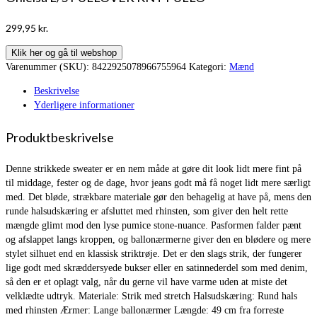
299,95
kr.
Klik her og gå til webshop
Varenummer (SKU):
8422925078966755964
Kategori:
Mænd
Beskrivelse
Yderligere informationer
Produktbeskrivelse
Denne strikkede sweater er en nem måde at gøre dit look lidt mere fint på
til middage, fester og de dage, hvor jeans godt må få noget lidt mere særligt
med. Det bløde, strækbare materiale gør den behagelig at have på, mens den
runde halsudskæring er afsluttet med rhinsten, som giver den helt rette
mængde glimt mod den lyse pumice stone-nuance. Pasformen falder pænt
og afslappet langs kroppen, og ballonærmerne giver den en blødere og mere
stylet silhuet end en klassisk striktrøje. Det er den slags strik, der fungerer
lige godt med skræddersyede bukser eller en satinnederdel som med denim,
så den er et oplagt valg, når du gerne vil have varme uden at miste det
velklædte udtryk. Materiale: Strik med stretch Halsudskæring: Rund hals
med rhinsten Ærmer: Lange ballonærmer Længde: 49 cm fra forreste