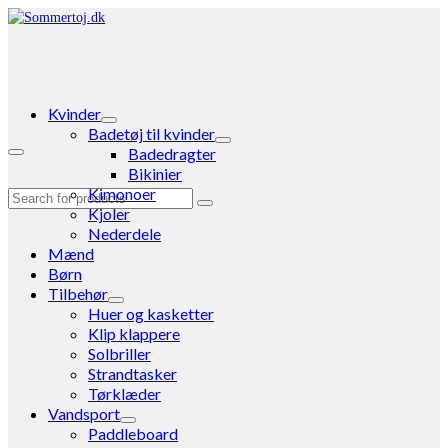
Kvinder
Badetøj til kvinder
Badedragter
Bikinier
Kimonoer
Search
Kjoler
for:
Nederdele
Mænd
Børn
Tilbehør
Huer og kasketter
Klip klappere
Solbriller
Strandtasker
Tørklæder
Vandsport
Paddleboard