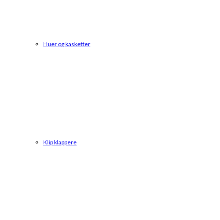
Huer og kasketter
Klip klappere