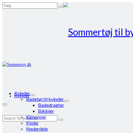
Search
for:
Kvinder
Kvinder
Badetøj til kvinder
Badedragter
Bikinier
Kimonoer
Search
Kjoler
for:
Nederdele