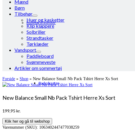
Mænd
Børn
Tilbehør
Huer og kasketter
Badetøj til kvinder
Klip klappere
Solbriller
Strandtasker
Tørklæder
Vandsport
Paddleboard
Svømmeveste
Artikler om sommertøj
Forside
»
Shop
»
New Balance Small Nb Pack Tshirt Herre Xs Sort
Badedragter
New Balance Small Nb Pack Tshirt Herre Xs Sort
199,95
kr.
Klik her og gå til webshop
Varenummer (SKU):
1063402447477038259