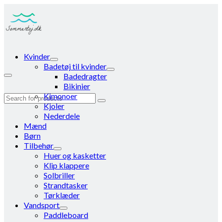
Kvinder
Badetøj til kvinder
Badedragter
Bikinier
Kimonoer
Search
Kjoler
for:
Nederdele
Mænd
Børn
Tilbehør
Huer og kasketter
Klip klappere
Solbriller
Strandtasker
Tørklæder
Vandsport
Paddleboard