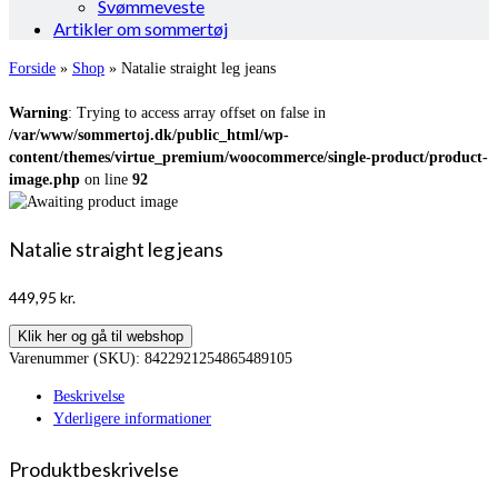
Svømmeveste
Artikler om sommertøj
Forside
»
Shop
»
Natalie straight leg jeans
Warning
: Trying to access array offset on false in
/var/www/sommertoj.dk/public_html/wp-
content/themes/virtue_premium/woocommerce/single-product/product-
image.php
on line
92
Natalie straight leg jeans
449,95
kr.
Klik her og gå til webshop
Varenummer (SKU):
8422921254865489105
Beskrivelse
Yderligere informationer
Produktbeskrivelse