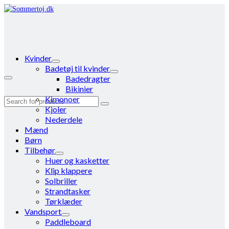
Kvinder
Badetøj til kvinder
Badedragter
Bikinier
Kimonoer
Search
Kjoler
for:
Nederdele
Mænd
Børn
Tilbehør
Huer og kasketter
Klip klappere
Solbriller
Strandtasker
Tørklæder
Vandsport
Paddleboard