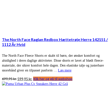
The North Face Raglan Redbox Hættetrøje Herre 142151 /
1112 År Hvid
The North Face Fleece Shorts er skabt til børn, der ønsker komfort og
alsidighed i deres daglige aktiviteter. Disse shorts er lavet af blødt fleece-
materiale, der sikrer komfort hele dagen. Den elastiske talje og justerbare
snorebånd giver en tilpasset pasform …
Læs mere
Den
Den
699,95
kr.
599,95
kr.
Klik her og gå til webshop
oprindelige
aktuelle
pris
pris
var:
er:
699,95 kr..
599,95 kr..