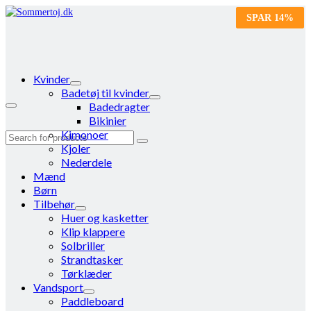
SPAR
SPAR
14%
14%
Kvinder
Badetøj til kvinder
Badedragter
Bikinier
Kimonoer
Search
Kjoler
for:
Nederdele
Mænd
Børn
Tilbehør
Huer og kasketter
Klip klappere
Solbriller
Strandtasker
Tørklæder
Vandsport
Paddleboard