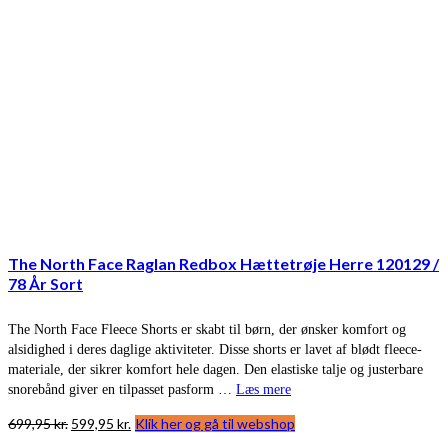
The North Face Raglan Redbox Hættetrøje Herre 120129 /
78 År Sort
The North Face Fleece Shorts er skabt til børn, der ønsker komfort og
alsidighed i deres daglige aktiviteter. Disse shorts er lavet af blødt fleece-
materiale, der sikrer komfort hele dagen. Den elastiske talje og justerbare
snorebånd giver en tilpasset pasform …
Læs mere
Den
Den
699,95
kr.
599,95
kr.
Klik her og gå til webshop
oprindelige
aktuelle