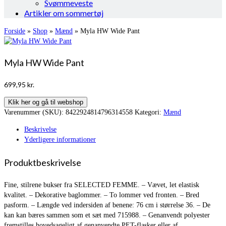
Svømmeveste
Artikler om sommertøj
Forside
»
Shop
»
Mænd
»
Myla HW Wide Pant
Myla HW Wide Pant
699,95
kr.
Klik her og gå til webshop
Varenummer (SKU):
8422924814796314558
Kategori:
Mænd
Beskrivelse
Yderligere informationer
Produktbeskrivelse
Fine, stilrene bukser fra SELECTED FEMME. – Vævet, let elastisk
kvalitet. – Dekorative baglommer. – To lommer ved fronten. – Bred
pasform. – Længde ved indersiden af benene: 76 cm i størrelse 36. – De
kan kan bæres sammen som et sæt med 715988. – Genanvendt polyester
fremstilles hovedsageligt af genanvendte PET-flasker eller af