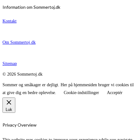
pris
pris
Information om Sommertoj.dk
var:
er:
699,95 kr..
599,95 kr..
Kontakt
Om Sommertoj.dk
Sitemap
© 2026 Sommertoj.dk
Sommer og småkager er dejligt. Her på hjemmesiden bruger vi cookies til
at give dig en bedre oplevelse.
Cookie-indstillinger
Acceptér
Luk
Privacy Overview
This website uses cookies to improve your experience while you navigate