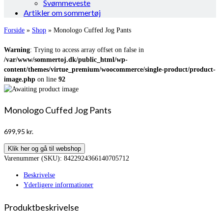
Svømmeveste
Artikler om sommertøj
Forside
»
Shop
»
Monologo Cuffed Jog Pants
Warning
: Trying to access array offset on false in
/var/www/sommertoj.dk/public_html/wp-
content/themes/virtue_premium/woocommerce/single-product/product-
image.php
on line
92
Monologo Cuffed Jog Pants
699,95
kr.
Klik her og gå til webshop
Varenummer (SKU):
8422924366140705712
Beskrivelse
Yderligere informationer
Produktbeskrivelse