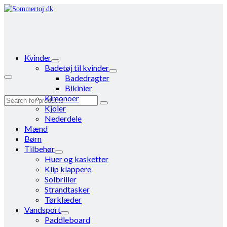
Kvinder
Badetøj til kvinder
Badedragter
Bikinier
Kimonoer
Search
Kjoler
for:
Nederdele
Mænd
Børn
Tilbehør
Huer og kasketter
Klip klappere
Solbriller
Strandtasker
Tørklæder
Vandsport
Paddleboard