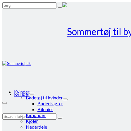
Search
for:
Kvinder
Kvinder
Badetøj til kvinder
Badedragter
Bikinier
Kimonoer
Search
Kjoler
for:
Nederdele