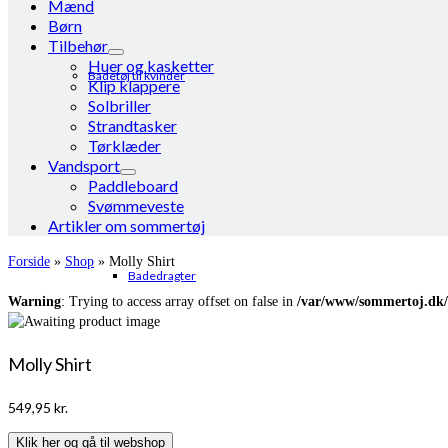
Mænd
Børn
Tilbehør
Huer og kasketter
Badetøj til kvinder
Klip klappere
Solbriller
Strandtasker
Tørklæder
Vandsport
Paddleboard
Svømmeveste
Artikler om sommertøj
Forside
»
Shop
»
Molly Shirt
Badedragter
Warning
: Trying to access array offset on false in
/var/www/sommertoj.dk/
Molly Shirt
549,95
kr.
Klik her og gå til webshop