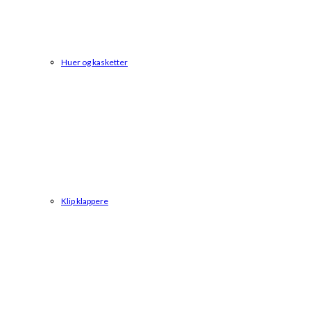
Huer og kasketter
Klip klappere