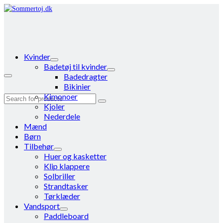
Kvinder
Badetøj til kvinder
Badedragter
Bikinier
Kimonoer
Search
Kjoler
for:
Nederdele
Mænd
Børn
Tilbehør
Huer og kasketter
Klip klappere
Solbriller
Strandtasker
Tørklæder
Vandsport
Paddleboard