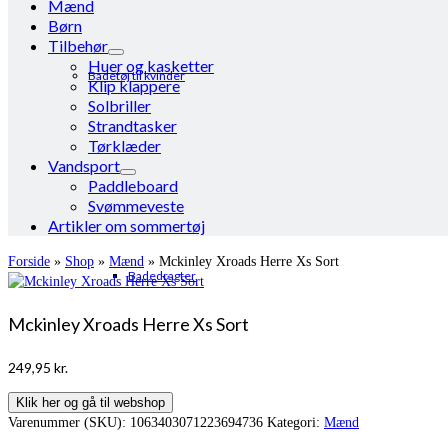
Mænd
Børn
Tilbehør
Huer og kasketter
Badetøj til kvinder
Klip klappere
Solbriller
Strandtasker
Tørklæder
Vandsport
Paddleboard
Svømmeveste
Artikler om sommertøj
Forside
»
Shop
»
Mænd
»
Mckinley Xroads Herre Xs Sort
Badedragter
Mckinley Xroads Herre Xs Sort
249,95
kr.
Klik her og gå til webshop
Varenummer (SKU):
1063403071223694736
Kategori:
Mænd