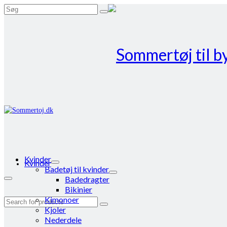
Search
for:
Kvinder
Kvinder
Badetøj til kvinder
Badedragter
Bikinier
Kimonoer
Search
Kjoler
for:
Nederdele