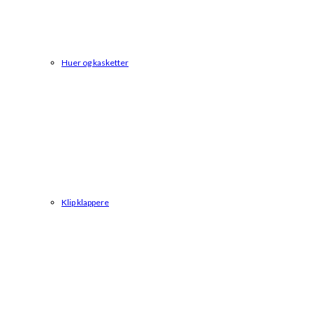
Huer og kasketter
Klip klappere