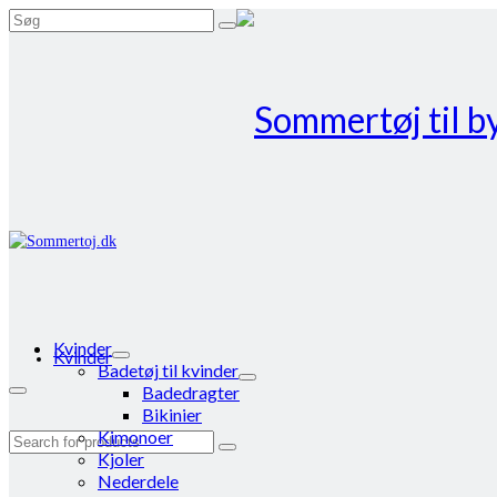
Search
for:
Kvinder
Kvinder
Badetøj til kvinder
Badedragter
Bikinier
Kimonoer
Search
Kjoler
for:
Nederdele