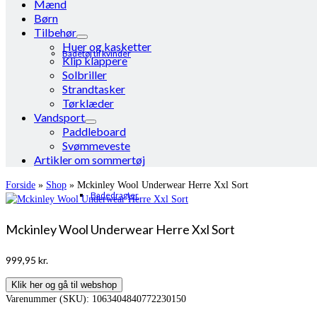
Mænd
Børn
Tilbehør
Huer og kasketter
Badetøj til kvinder
Klip klappere
Solbriller
Strandtasker
Tørklæder
Vandsport
Paddleboard
Svømmeveste
Artikler om sommertøj
Forside
»
Shop
»
Mckinley Wool Underwear Herre Xxl Sort
Badedragter
Mckinley Wool Underwear Herre Xxl Sort
999,95
kr.
Klik her og gå til webshop
Varenummer (SKU):
1063404840772230150