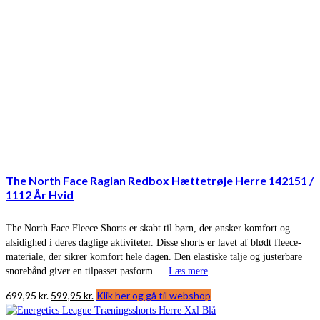
The North Face Raglan Redbox Hættetrøje Herre 142151 /
1112 År Hvid
The North Face Fleece Shorts er skabt til børn, der ønsker komfort og
alsidighed i deres daglige aktiviteter. Disse shorts er lavet af blødt fleece-
materiale, der sikrer komfort hele dagen. Den elastiske talje og justerbare
snorebånd giver en tilpasset pasform …
Læs mere
Den
Den
699,95
kr.
599,95
kr.
Klik her og gå til webshop
oprindelige
aktuelle