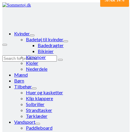
SPAR
14%
Kvinder
Badetøj til kvinder
Badedragter
Bikinier
Kimonoer
Search
Kjoler
for:
Nederdele
Mænd
Børn
Tilbehør
Huer og kasketter
Klip klappere
Solbriller
Strandtasker
Tørklæder
Vandsport
Paddleboard