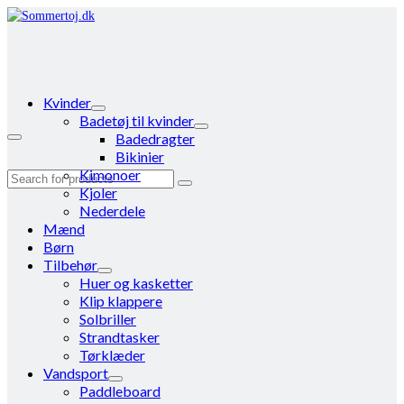
Kvinder
Badetøj til kvinder
Badedragter
Bikinier
Kimonoer
Search
Kjoler
for:
Nederdele
Mænd
Børn
Tilbehør
Huer og kasketter
Klip klappere
Solbriller
Strandtasker
Tørklæder
Vandsport
Paddleboard