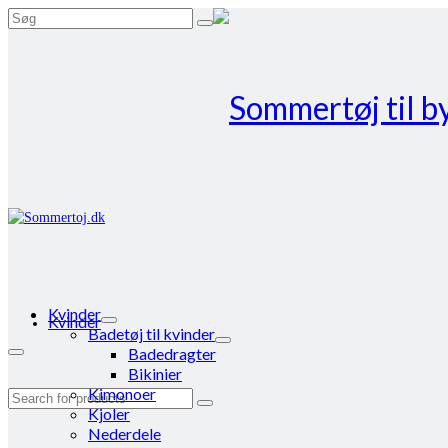
Search
for:
Kvinder
Kvinder
Badetøj til kvinder
Badedragter
Bikinier
Kimonoer
Search
Kjoler
for:
Nederdele