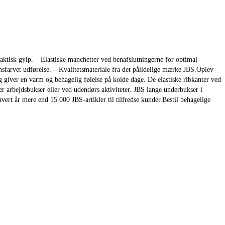
tisk gylp. – Elastiske manchetter ved benafslutningerne for optimal
nsfarvet udførelse. – Kvalitetsmateriale fra det pålidelige mærke JBS.Oplev
iver en varm og behagelig følelse på kolde dage. De elastiske ribkanter ved
r arbejdsbukser eller ved udendørs aktiviteter. JBS lange underbukser i
vert år mere end 15.000 JBS-artikler til tilfredse kunder.Bestil behagelige