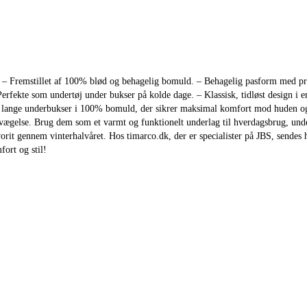
 – Fremstillet af 100% blød og behagelig bomuld. – Behagelig pasform med prak
erfekte som undertøj under bukser på kolde dage. – Klassisk, tidløst design i e
 lange underbukser i 100% bomuld, der sikrer maksimal komfort mod huden og g
evægelse. Brug dem som et varmt og funktionelt underlag til hverdagsbrug, unde
orit gennem vinterhalvåret. Hos timarco.dk, der er specialister på JBS, sendes h
ort og stil!