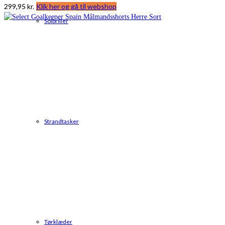
299,95
kr.
Klik her og gå til webshop
Solbriller
Strandtasker
Tørklæder