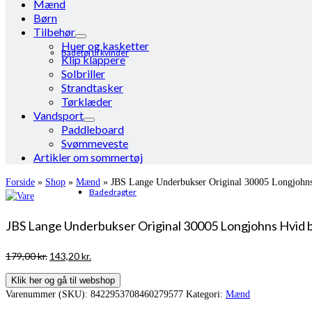
Mænd
Børn
Tilbehør
Huer og kasketter
Badetøj til kvinder
Klip klappere
Solbriller
Strandtasker
Tørklæder
Vandsport
Paddleboard
Svømmeveste
Artikler om sommertøj
Forside
»
Shop
»
Mænd
»
JBS Lange Underbukser Original 30005 Longjohn
Badedragter
JBS Lange Underbukser Original 30005 Longjohns Hvid 
Den
Den
179,00
kr.
143,20
kr.
oprindelige
aktuelle
Klik her og gå til webshop
pris
pris
Varenummer (SKU):
8422953708460279577
Kategori:
Mænd
var:
er:
179,00 kr..
143,20 kr..