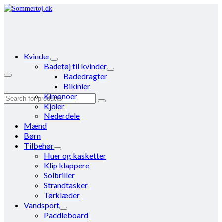
Kvinder
Badetøj til kvinder
Badedragter
Bikinier
Kimonoer
Search
Kjoler
for:
Nederdele
Mænd
Børn
Tilbehør
Huer og kasketter
Klip klappere
Solbriller
Strandtasker
Tørklæder
Vandsport
Paddleboard