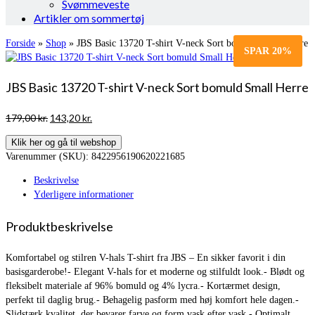
Svømmeveste
Artikler om sommertøj
Forside
»
Shop
»
JBS Basic 13720 T-shirt V-neck Sort bomuld Small Herre
SPAR
20%
JBS Basic 13720 T-shirt V-neck Sort bomuld Small Herre
Den
Den
179,00
kr.
143,20
kr.
oprindelige
aktuelle
Klik her og gå til webshop
pris
pris
Varenummer (SKU):
8422956190620221685
var:
er:
179,00 kr..
143,20 kr..
Beskrivelse
Yderligere informationer
Produktbeskrivelse
Komfortabel og stilren V-hals T-shirt fra JBS – En sikker favorit i din
basisgarderobe!- Elegant V-hals for et moderne og stilfuldt look.- Blødt og
fleksibelt materiale af 96% bomuld og 4% lycra.- Kortærmet design,
perfekt til daglig brug.- Behagelig pasform med høj komfort hele dagen.-
Slidstærk kvalitet, der bevarer farve og form vask efter vask.- Optimalt