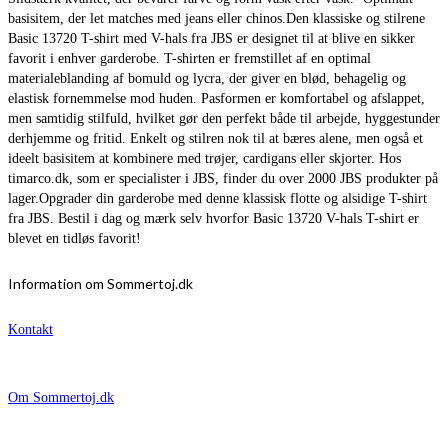
basisitem, der let matches med jeans eller chinos.Den klassiske og stilrene
Basic 13720 T-shirt med V-hals fra JBS er designet til at blive en sikker
favorit i enhver garderobe. T-shirten er fremstillet af en optimal
materialeblanding af bomuld og lycra, der giver en blød, behagelig og
elastisk fornemmelse mod huden. Pasformen er komfortabel og afslappet,
men samtidig stilfuld, hvilket gør den perfekt både til arbejde, hyggestunder
derhjemme og fritid. Enkelt og stilren nok til at bæres alene, men også et
ideelt basisitem at kombinere med trøjer, cardigans eller skjorter. Hos
timarco.dk, som er specialister i JBS, finder du over 2000 JBS produkter på
lager.Opgrader din garderobe med denne klassisk flotte og alsidige T-shirt
fra JBS. Bestil i dag og mærk selv hvorfor Basic 13720 V-hals T-shirt er
blevet en tidløs favorit!
Information om Sommertoj.dk
Kontakt
Om Sommertoj.dk