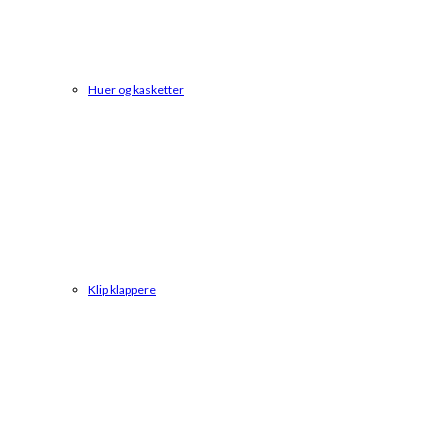
Huer og kasketter
Klip klappere