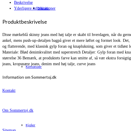
Beskrivelse
Bikinier
Yderligere informationer
Produktbeskrivelse
Disse mørkeblå skinny jeans med høj talje er skabt til hverdagen, når du ger
ankel, mens push-up-detaljen bagpå giver et mere løftet og formet look. Det, d
og flatterende, med klassisk gylp foran og knaplukning, som giver et tidløst lo
Materiale: Blød denimkvalitet med superstretch Detaljer: Gylp foran med kna
størrelse 36 Bemærk, at produktets farve kan smitte af, så vær ekstra forsigti
jeans, kropsnære jeans, denim med høj talje, curve jeans
Kimonoer
Information om Sommertoj.dk
Kontakt
Om Sommertoj.dk
Kjoler
Sitemap