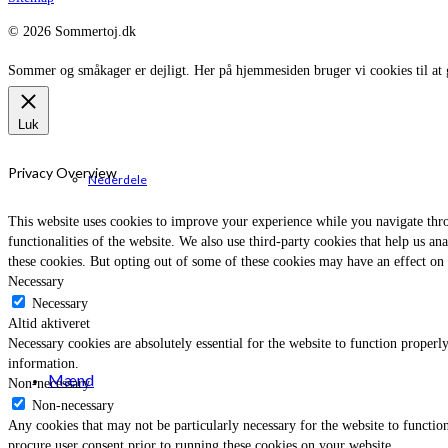
© 2026 Sommertoj.dk
Sommer og småkager er dejligt. Her på hjemmesiden bruger vi cookies til at 
Luk
Privacy Overview
Nederdele
This website uses cookies to improve your experience while you navigate throu
functionalities of the website. We also use third-party cookies that help us 
these cookies. But opting out of some of these cookies may have an effect on
Necessary
Necessary
Altid aktiveret
Necessary cookies are absolutely essential for the website to function properly
information.
Mænd
Non-necessary
Non-necessary
Any cookies that may not be particularly necessary for the website to function
procure user consent prior to running these cookies on your website.