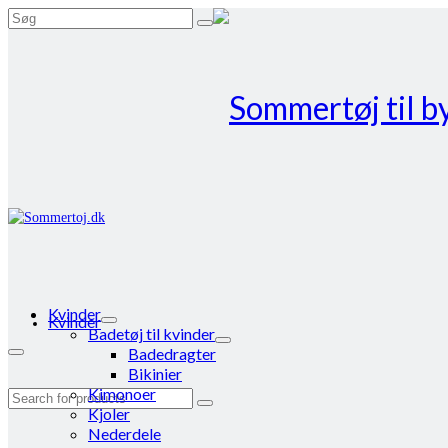
Search
for:
Kvinder
Kvinder
Badetøj til kvinder
Badedragter
Bikinier
Kimonoer
Search
Kjoler
for:
Nederdele