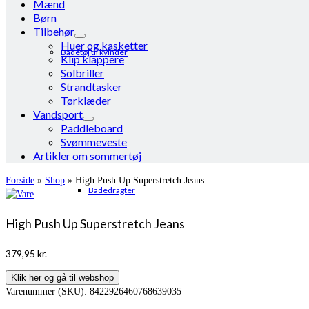
Mænd
Børn
Tilbehør
Huer og kasketter
Badetøj til kvinder
Klip klappere
Solbriller
Strandtasker
Tørklæder
Vandsport
Paddleboard
Svømmeveste
Artikler om sommertøj
Forside
»
Shop
»
High Push Up Superstretch Jeans
Badedragter
High Push Up Superstretch Jeans
379,95
kr.
Klik her og gå til webshop
Varenummer (SKU):
8422926460768639035