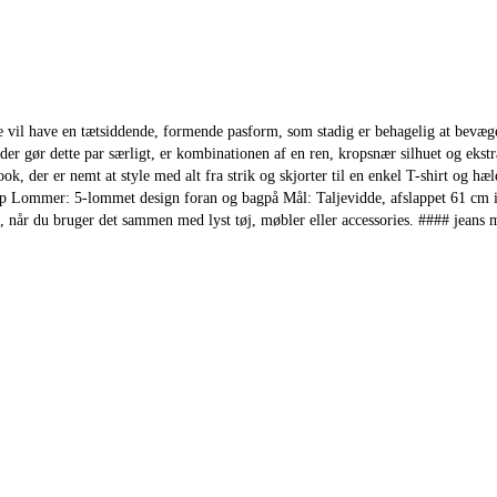
ne vil have en tætsiddende, formende pasform, som stadig er behagelig at bevæge
er gør dette par særligt, er kombinationen af en ren, kropsnær silhuet og ekstra
ok, der er nemt at style med alt fra strik og skjorter til en enkel T-shirt og h
p Lommer: 5-lommet design foran og bagpå Mål: Taljevidde, afslappet 61 cm i 
g, når du bruger det sammen med lyst tøj, møbler eller accessories. #### jeans 