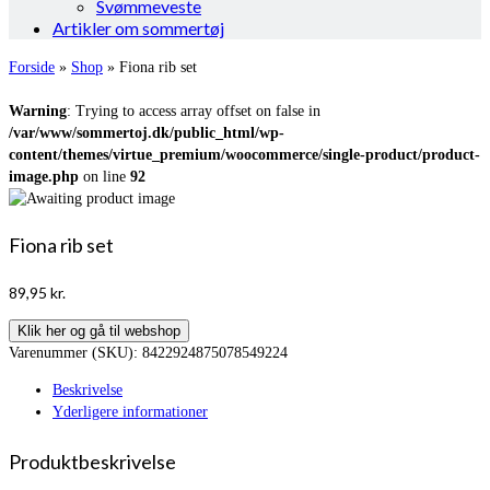
Svømmeveste
Artikler om sommertøj
Forside
»
Shop
»
Fiona rib set
Warning
: Trying to access array offset on false in
/var/www/sommertoj.dk/public_html/wp-
content/themes/virtue_premium/woocommerce/single-product/product-
image.php
on line
92
Fiona rib set
89,95
kr.
Klik her og gå til webshop
Varenummer (SKU):
8422924875078549224
Beskrivelse
Yderligere informationer
Produktbeskrivelse