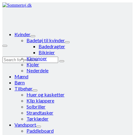
Kvinder
Badetøj til kvinder
Badedragter
Bikinier
Kimonoer
Search
Kjoler
for:
Nederdele
Mænd
Børn
Tilbehør
Huer og kasketter
Klip klappere
Solbriller
Strandtasker
Tørklæder
Vandsport
Paddleboard