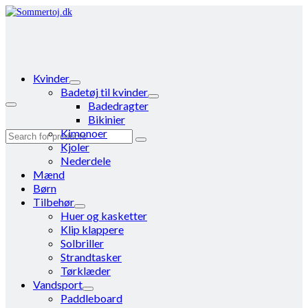
Kvinder
Badetøj til kvinder
Badedragter
Bikinier
Kimonoer
Search
Kjoler
for:
Nederdele
Mænd
Børn
Tilbehør
Huer og kasketter
Klip klappere
Solbriller
Strandtasker
Tørklæder
Vandsport
Paddleboard