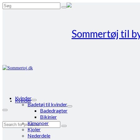
Search
for:
Kvinder
Kvinder
Badetøj til kvinder
Badedragter
Bikinier
Kimonoer
Search
Kjoler
for:
Nederdele