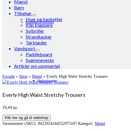
Mænd
Børn
Tilbehør
Huer og kasketter
Badetøj til kvinder
Klip klappere
Solbriller
Strandtasker
Tørklæder
Vandsport
Paddleboard
Svømmeveste
Artikler om sommertøj
Forside
»
Shop
»
Mænd
»
Everly High Waist Stretchy Trousers
Badedragter
Everly High Waist Stretchy Trousers
75,95
kr.
Klik her og gå til webshop
Varenummer (SKU):
8422924244552975107
Kategori:
Mænd