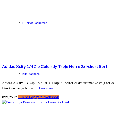
Huer og kasketter
Adidas Xcity 1/4 Zip Cold.rdy Trøje Herre 2xl/short Sort
Klip klappere
Adidas X-City 1/4 Zip Cold.RDY Trøje til herrer er det ultimative valg for 
Den kvartlange lynlås …
Læs mere
899,95
kr.
Klik her og gå til webshop