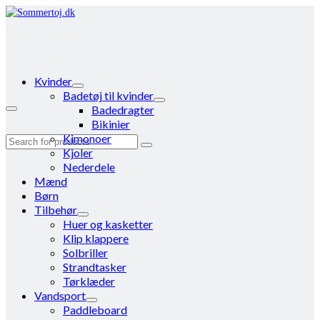
Kvinder
Badetøj til kvinder
Badedragter
Bikinier
Kimonoer
Search
Kjoler
for:
Nederdele
Mænd
Børn
Tilbehør
Huer og kasketter
Klip klappere
Solbriller
Strandtasker
Tørklæder
Vandsport
Paddleboard