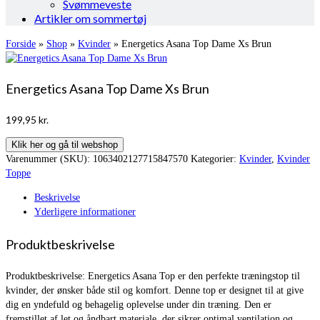
Svømmeveste
Artikler om sommertøj
Forside
»
Shop
»
Kvinder
»
Energetics Asana Top Dame Xs Brun
Energetics Asana Top Dame Xs Brun
199,95
kr.
Klik her og gå til webshop
Varenummer (SKU):
1063402127715847570
Kategorier:
Kvinder
,
Kvinder
Toppe
Beskrivelse
Yderligere informationer
Produktbeskrivelse
Produktbeskrivelse: Energetics Asana Top er den perfekte træningstop til
kvinder, der ønsker både stil og komfort. Denne top er designet til at give
dig en yndefuld og behagelig oplevelse under din træning. Den er
fremstillet af let og åndbart materiale, der sikrer optimal ventilation og