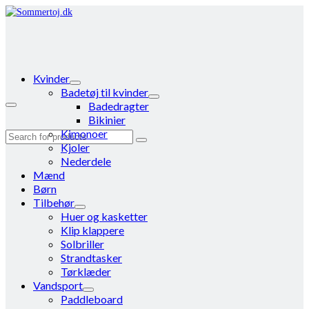
Kvinder
Badetøj til kvinder
Badedragter
Bikinier
Kimonoer
Search
Kjoler
for:
Nederdele
Mænd
Børn
Tilbehør
Huer og kasketter
Klip klappere
Solbriller
Strandtasker
Tørklæder
Vandsport
Paddleboard