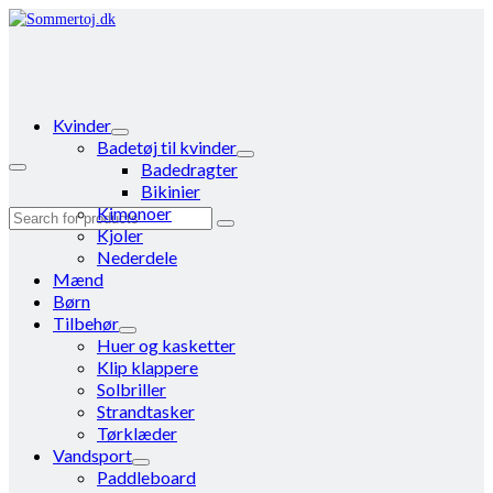
Kvinder
Badetøj til kvinder
Badedragter
Bikinier
Kimonoer
Search
Kjoler
for:
Nederdele
Mænd
Børn
Tilbehør
Huer og kasketter
Klip klappere
Solbriller
Strandtasker
Tørklæder
Vandsport
Paddleboard