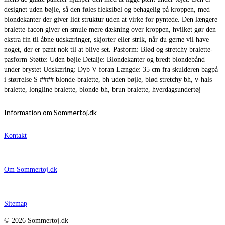
designet uden bøjle, så den føles fleksibel og behagelig på kroppen, med
blondekanter der giver lidt struktur uden at virke for pyntede. Den længere
bralette-facon giver en smule mere dækning over kroppen, hvilket gør den
ekstra fin til åbne udskæringer, skjorter eller strik, når du gerne vil have
noget, der er pænt nok til at blive set. Pasform: Blød og stretchy bralette-
pasform Støtte: Uden bøjle Detalje: Blondekanter og bredt blondebånd
under brystet Udskæring: Dyb V foran Længde: 35 cm fra skulderen bagpå
i størrelse S #### blonde-bralette, bh uden bøjle, blød stretchy bh, v-hals
bralette, longline bralette, blonde-bh, brun bralette, hverdagsundertøj
Information om Sommertoj.dk
Kontakt
Om Sommertoj.dk
Sitemap
© 2026 Sommertoj.dk