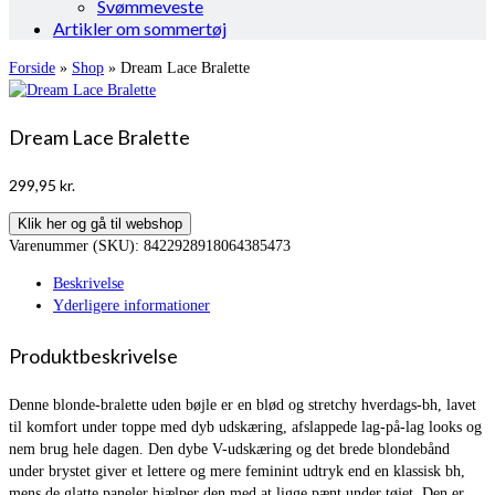
Svømmeveste
Artikler om sommertøj
Forside
»
Shop
»
Dream Lace Bralette
Dream Lace Bralette
299,95
kr.
Klik her og gå til webshop
Varenummer (SKU):
8422928918064385473
Beskrivelse
Yderligere informationer
Produktbeskrivelse
Denne blonde-bralette uden bøjle er en blød og stretchy hverdags-bh, lavet
til komfort under toppe med dyb udskæring, afslappede lag-på-lag looks og
nem brug hele dagen. Den dybe V-udskæring og det brede blondebånd
under brystet giver et lettere og mere feminint udtryk end en klassisk bh,
mens de glatte paneler hjælper den med at ligge pænt under tøjet. Den er