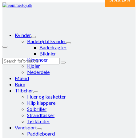
SPAR
20%
Kvinder
Badetøj til kvinder
Badedragter
Bikinier
Kimonoer
Search
Kjoler
for:
Nederdele
Mænd
Børn
Tilbehør
Huer og kasketter
Klip klappere
Solbriller
Strandtasker
Tørklæder
Vandsport
Paddleboard