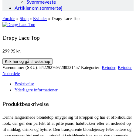
Svømmeveste
Artikler om sommertøj
Forside
»
Shop
»
Kvinder
»
Drapy Lace Top
Drapy Lace Top
299,95
kr.
Klik her og gå til webshop
Varenummer (SKU):
8422927697280321457
Kategorier:
Kvinder
,
Kvinder
Nederdele
Beskrivelse
Yderligere informationer
Produktbeskrivelse
Denne langærmede blondetop smyger sig til kroppen og har et off-shoulder
look, der gør den perfekt til at pifte jeans, habitbukser eller en nederdel op
til middag, drinks og byture. Den transparente blondejersey føles lettere og
mere gennemført end en almindelig tætsiddende top, mens den draperede