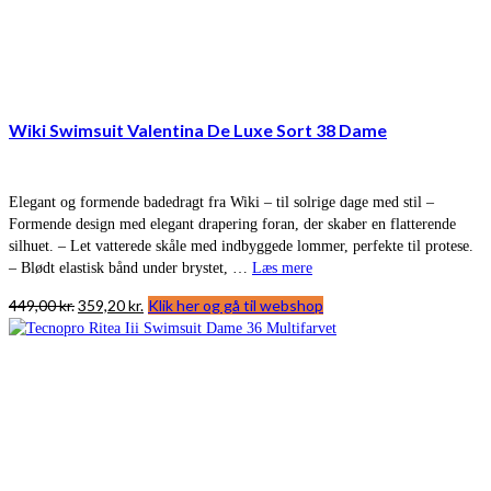
Wiki Swimsuit Valentina De Luxe Sort 38 Dame
Elegant og formende badedragt fra Wiki – til solrige dage med stil –
Formende design med elegant drapering foran, der skaber en flatterende
silhuet. – Let vatterede skåle med indbyggede lommer, perfekte til protese.
– Blødt elastisk bånd under brystet, …
Læs mere
Den
Den
449,00
kr.
359,20
kr.
Klik her og gå til webshop
oprindelige
aktuelle
pris
pris
var:
er:
449,00 kr..
359,20 kr..