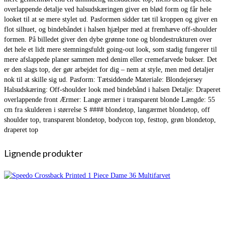
overlappende detalje ved halsudskæringen giver en blød form og får hele
looket til at se mere stylet ud. Pasformen sidder tæt til kroppen og giver en
flot silhuet, og bindebåndet i halsen hjælper med at fremhæve off-shoulder
formen. På billedet giver den dybe grønne tone og blondestrukturen over
det hele et lidt mere stemningsfuldt going-out look, som stadig fungerer til
mere afslappede planer sammen med denim eller cremefarvede bukser. Det
er den slags top, der gør arbejdet for dig – nem at style, men med detaljer
nok til at skille sig ud. Pasform: Tætsiddende Materiale: Blondejersey
Halsudskæring: Off-shoulder look med bindebånd i halsen Detalje: Draperet
overlappende front Ærmer: Lange ærmer i transparent blonde Længde: 55
cm fra skulderen i størrelse S #### blondetop, langærmet blondetop, off
shoulder top, transparent blondetop, bodycon top, festtop, grøn blondetop,
draperet top
Lignende produkter