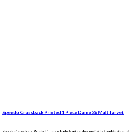
Speedo Crossback Printed 1 Piece Dame 36 Multifarvet
Speedo Crossback Printed 1-piece badedragt er den perfekte kombination af