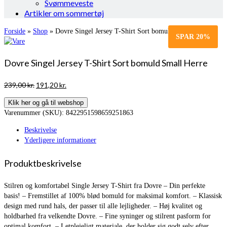
Svømmeveste
Artikler om sommertøj
Forside
»
Shop
»
Dovre Singel Jersey T-Shirt Sort bomuld Small Herre
SPAR
20%
Dovre Singel Jersey T-Shirt Sort bomuld Small Herre
Den
Den
239,00
kr.
191,20
kr.
oprindelige
aktuelle
Klik her og gå til webshop
pris
pris
Varenummer (SKU):
8422951598659251863
var:
er:
239,00 kr..
191,20 kr..
Beskrivelse
Yderligere informationer
Produktbeskrivelse
Stilren og komfortabel Single Jersey T-Shirt fra Dovre – Din perfekte
basis! – Fremstillet af 100% blød bomuld for maksimal komfort. – Klassisk
design med rund hals, der passer til alle lejligheder. – Høj kvalitet og
holdbarhed fra velkendte Dovre. – Fine syninger og stilrent pasform for
optimal komfort. – Letplejeligt materiale, der holder sig godt selv efter