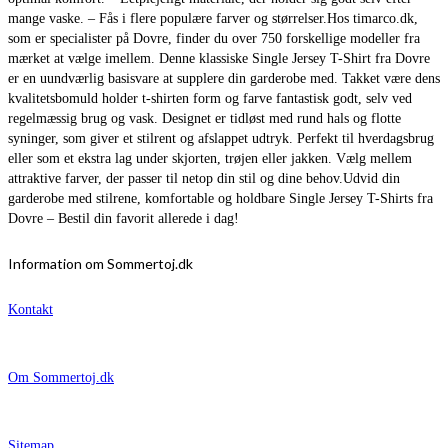
mange vaske. – Fås i flere populære farver og størrelser.Hos timarco.dk,
som er specialister på Dovre, finder du over 750 forskellige modeller fra
mærket at vælge imellem. Denne klassiske Single Jersey T-Shirt fra Dovre
er en uundværlig basisvare at supplere din garderobe med. Takket være dens
kvalitetsbomuld holder t-shirten form og farve fantastisk godt, selv ved
regelmæssig brug og vask. Designet er tidløst med rund hals og flotte
syninger, som giver et stilrent og afslappet udtryk. Perfekt til hverdagsbrug
eller som et ekstra lag under skjorten, trøjen eller jakken. Vælg mellem
attraktive farver, der passer til netop din stil og dine behov.Udvid din
garderobe med stilrene, komfortable og holdbare Single Jersey T-Shirts fra
Dovre – Bestil din favorit allerede i dag!
Information om Sommertoj.dk
Kontakt
Om Sommertoj.dk
Sitemap