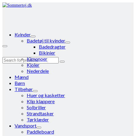
Kvinder
Badetøj til kvinder
Badedragter
Bikinier
Kimonoer
Search
Kjoler
for:
Nederdele
Mænd
Børn
Tilbehør
Huer og kasketter
Klip klappere
Solbriller
Strandtasker
Tørklæder
Vandsport
Paddleboard