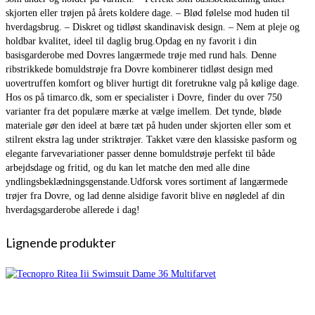
skjorten eller trøjen på årets koldere dage. – Blød følelse mod huden til
hverdagsbrug. – Diskret og tidløst skandinavisk design. – Nem at pleje og
holdbar kvalitet, ideel til daglig brug.Opdag en ny favorit i din
basisgarderobe med Dovres langærmede trøje med rund hals. Denne
ribstrikkede bomuldstrøje fra Dovre kombinerer tidløst design med
uovertruffen komfort og bliver hurtigt dit foretrukne valg på kølige dage.
Hos os på timarco.dk, som er specialister i Dovre, finder du over 750
varianter fra det populære mærke at vælge imellem. Det tynde, bløde
materiale gør den ideel at bære tæt på huden under skjorten eller som et
stilrent ekstra lag under striktrøjer. Takket være den klassiske pasform og
elegante farvevariationer passer denne bomuldstrøje perfekt til både
arbejdsdage og fritid, og du kan let matche den med alle dine
yndlingsbeklædningsgenstande.Udforsk vores sortiment af langærmede
trøjer fra Dovre, og lad denne alsidige favorit blive en nøgledel af din
hverdagsgarderobe allerede i dag!
Lignende produkter