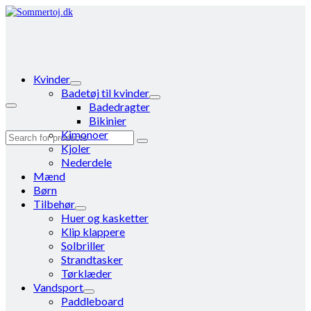
Kvinder
Badetøj til kvinder
Badedragter
Bikinier
Kimonoer
Search
Kjoler
for:
Nederdele
Mænd
Børn
Tilbehør
Huer og kasketter
Klip klappere
Solbriller
Strandtasker
Tørklæder
Vandsport
Paddleboard