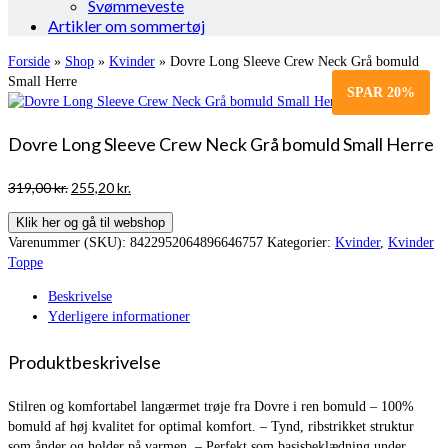
Svømmeveste
Artikler om sommertøj
Forside
»
Shop
»
Kvinder
»
Dovre Long Sleeve Crew Neck Grå bomuld
Small Herre
SPAR
20%
Dovre Long Sleeve Crew Neck Grå bomuld Small Herre
Den
Den
319,00
kr.
255,20
kr.
oprindelige
aktuelle
Klik her og gå til webshop
pris
pris
Varenummer (SKU):
8422952064896646757
Kategorier:
Kvinder
,
Kvinder
var:
er:
Toppe
319,00 kr..
255,20 kr..
Beskrivelse
Yderligere informationer
Produktbeskrivelse
Stilren og komfortabel langærmet trøje fra Dovre i ren bomuld – 100%
bomuld af høj kvalitet for optimal komfort. – Tynd, ribstrikket struktur
som ånder og holder på varmen. – Perfekt som basisbeklædning under